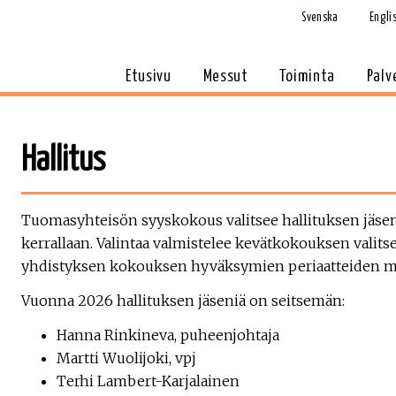
Svenska
Engli
Etusivu
Messut
Toiminta
Palv
Hallitus
Tuomasyhteisön syyskokous valitsee hallituksen jäse
kerrallaan. Valintaa valmistelee kevätkokouksen valit
yhdistyksen kokouksen hyväksymien periaatteiden m
Vuonna 2026 hallituksen jäseniä on seitsemän:
Hanna Rinkineva, puheenjohtaja
Martti Wuolijoki, vpj
Terhi Lambert-Karjalainen