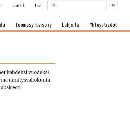
Haku:
Kun tul
sh
Deutsch
Eesti
elu
Tuomasyhteisö ry
Lahjoita
Yhteystiedot
net kahdeksi vuodeksi
sema nimitysvaliokunta
ukaisesti.