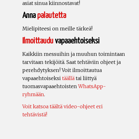
asiat sinua kiinnostavat!
Anna
palautetta
Mielipiteesi on meille tärkeä!
Ilmoittaudu
vapaaehtoiseksi
Kaikkiin messuihin ja muuhun toimintaan
tarvitaan tekijöitä. Saat tehtäviin ohjeet ja
perehdytyksen! Voit ilmoittautua
vapaaehtoiseksi
täällä
tai liittyä
tuomasvapaaehtoisten
WhatsApp-
ryhmään
.
Voit katsoa täältä video-ohjeet eri
tehtävistä!