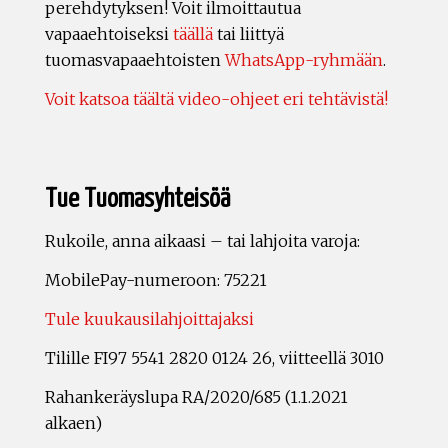
perehdytyksen! Voit ilmoittautua
vapaaehtoiseksi
täällä
tai liittyä
tuomasvapaaehtoisten
WhatsApp-ryhmään
.
Voit katsoa täältä video-ohjeet eri tehtävistä!
Tue Tuomasyhteisöä
Rukoile, anna aikaasi – tai lahjoita varoja:
MobilePay-numeroon: 75221
Tule kuukausilahjoittajaksi
Tilille FI97 5541 2820 0124 26, viitteellä 3010
Rahankeräyslupa RA/2020/685 (1.1.2021
alkaen)