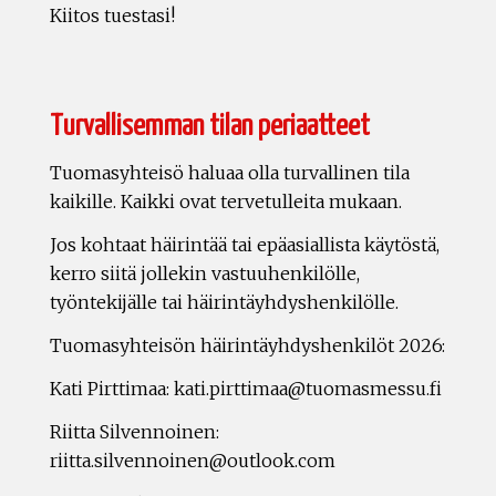
Kiitos tuestasi!
Turvallisemman tilan periaatteet
Tuomasyhteisö haluaa olla turvallinen tila
kaikille. Kaikki ovat tervetulleita mukaan.
Jos kohtaat häirintää tai epäasiallista käytöstä,
kerro siitä jollekin vastuuhenkilölle,
työntekijälle tai häirintäyhdyshenkilölle.
Tuomasyhteisön häirintäyhdyshenkilöt 2026:
Kati Pirttimaa: kati.pirttimaa@tuomasmessu.fi
Riitta Silvennoinen:
riitta.silvennoinen@outlook.com