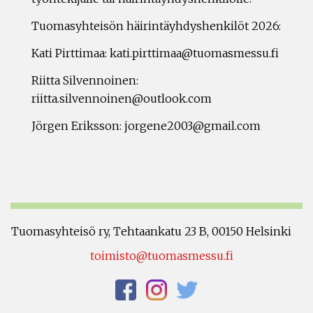
Tuomasyhteisön häirintäyhdyshenkilöt 2026:
Kati Pirttimaa: kati.pirttimaa@tuomasmessu.fi
Riitta Silvennoinen:
riitta.silvennoinen@outlook.com
Jörgen Eriksson: jorgene2003@gmail.com
Tuomasyhteisö ry, Tehtaankatu 23 B, 00150 Helsinki
toimisto@tuomasmessu.fi