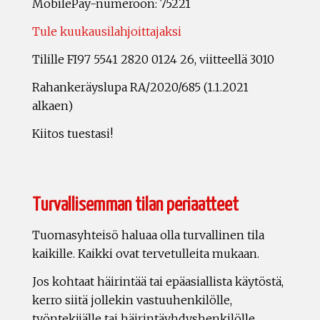
MobilePay-numeroon: 75221
Tule kuukausilahjoittajaksi
Tilille FI97 5541 2820 0124 26, viitteellä 3010
Rahankeräyslupa RA/2020/685 (1.1.2021
alkaen)
Kiitos tuestasi!
Turvallisemman tilan periaatteet
Tuomasyhteisö haluaa olla turvallinen tila
kaikille. Kaikki ovat tervetulleita mukaan.
Jos kohtaat häirintää tai epäasiallista käytöstä,
kerro siitä jollekin vastuuhenkilölle,
työntekijälle tai häirintäyhdyshenkilölle.