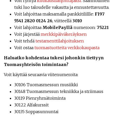
Voit ryhtyä
kuukausilahjoittajaksi
. Säännöllinen
tuki luo taloudelle vakautta ja ennustettavuutta.
Voit lahjoittaa maksamalla pankkitilillle:
FI97
5541 2820 0124 26
, viitteellä
3010
Voit lahjoittaa
MobilePayllä
numeroon:
75221
Voit järjestää
merkkipäiväkeräyksen
Voit tehdä
testamenttilahjoituksen
Voit ostaa
tuomastuotteita verkkokaupasta
Haluatko kohdentaa tukesi johonkin tiettyyn
Tuomasyhteisön toimintaan?
Voit käyttää seuraavia viitenumeroita:
30106 Tuomasmessun musiikki
30148 Tuomasmessun tekniikka ja striimaus
30119 Pienryhmätoiminta
30122 Alfakurssit
30135 Soppasunnuntai