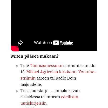
Miten pääsee mukaan?
Tule
Tuomasmessuun
sunnuntaisin klo
18,
Mikael Agricolan kirkkoon
,
Youtube-
striimin
ääreen tai Radio Dein
taajuudelle.
Tilaa uutiskirje – lomake sivun
alalaidassa tai tutustu
edellisiin
uutiskirjeisiin
.