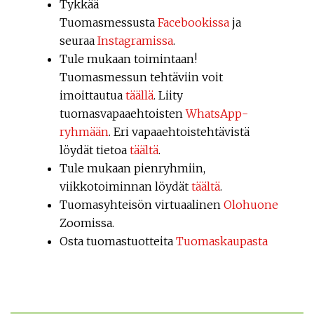
Tykkää
Tuomasmessusta
Facebookissa
ja
seuraa
Instagramissa
.
Tule mukaan toimintaan!
Tuomasmessun tehtäviin voit
imoittautua
täällä
. Liity
tuomasvapaaehtoisten
WhatsApp-
ryhmään
. Eri vapaaehtoistehtävistä
löydät tietoa
täältä
.
Tule mukaan pienryhmiin,
viikkotoiminnan löydät
täältä
.
Tuomasyhteisön virtuaalinen
Olohuone
Zoomissa.
Osta tuomastuotteita
Tuomaskaupasta