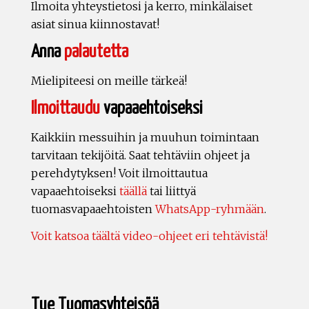
Ilmoita yhteystietosi ja kerro, minkälaiset
asiat sinua kiinnostavat!
Anna
palautetta
Mielipiteesi on meille tärkeä!
Ilmoittaudu
vapaaehtoiseksi
Kaikkiin messuihin ja muuhun toimintaan
tarvitaan tekijöitä. Saat tehtäviin ohjeet ja
perehdytyksen! Voit ilmoittautua
vapaaehtoiseksi
täällä
tai liittyä
tuomasvapaaehtoisten
WhatsApp-ryhmään
.
Voit katsoa täältä video-ohjeet eri tehtävistä!
Tue Tuomasyhteisöä