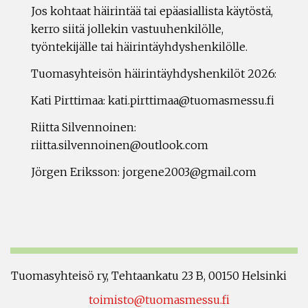
Jos kohtaat häirintää tai epäasiallista käytöstä,
kerro siitä jollekin vastuuhenkilölle,
työntekijälle tai häirintäyhdyshenkilölle.
Tuomasyhteisön häirintäyhdyshenkilöt 2026:
Kati Pirttimaa: kati.pirttimaa@tuomasmessu.fi
Riitta Silvennoinen:
riitta.silvennoinen@outlook.com
Jörgen Eriksson: jorgene2003@gmail.com
Tuomasyhteisö ry, Tehtaankatu 23 B, 00150 Helsinki
toimisto@tuomasmessu.fi