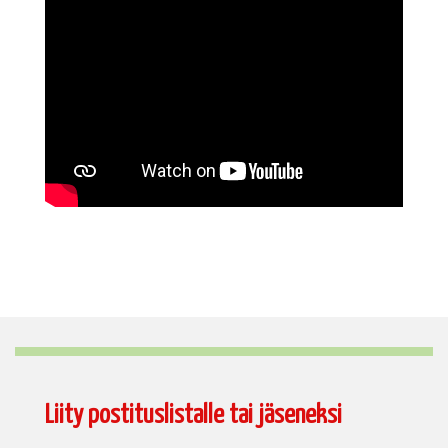
Liity postituslistalle tai jäseneksi