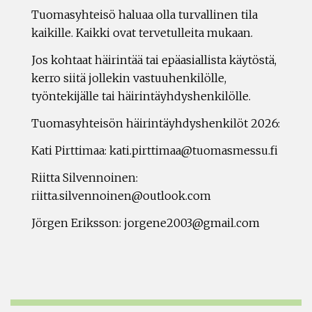
Tuomasyhteisö haluaa olla turvallinen tila
kaikille. Kaikki ovat tervetulleita mukaan.
Jos kohtaat häirintää tai epäasiallista käytöstä,
kerro siitä jollekin vastuuhenkilölle,
työntekijälle tai häirintäyhdyshenkilölle.
Tuomasyhteisön häirintäyhdyshenkilöt 2026:
Kati Pirttimaa: kati.pirttimaa@tuomasmessu.fi
Riitta Silvennoinen:
riitta.silvennoinen@outlook.com
Jörgen Eriksson: jorgene2003@gmail.com