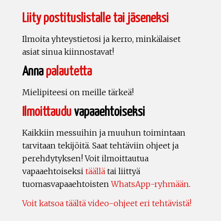
Liity postituslistalle tai jäseneksi
Ilmoita yhteystietosi ja kerro, minkälaiset
asiat sinua kiinnostavat!
Anna
palautetta
Mielipiteesi on meille tärkeä!
Ilmoittaudu
vapaaehtoiseksi
Kaikkiin messuihin ja muuhun toimintaan
tarvitaan tekijöitä. Saat tehtäviin ohjeet ja
perehdytyksen! Voit ilmoittautua
vapaaehtoiseksi
täällä
tai liittyä
tuomasvapaaehtoisten
WhatsApp-ryhmään
.
Voit katsoa täältä video-ohjeet eri tehtävistä!