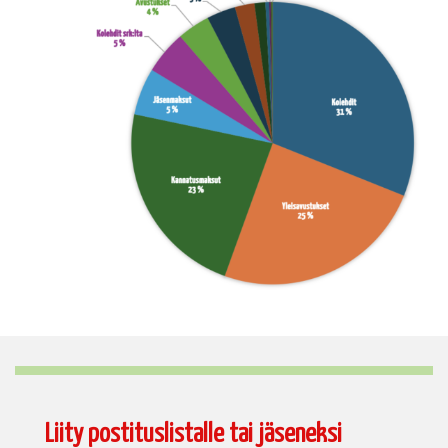
Liity postituslistalle tai jäseneksi