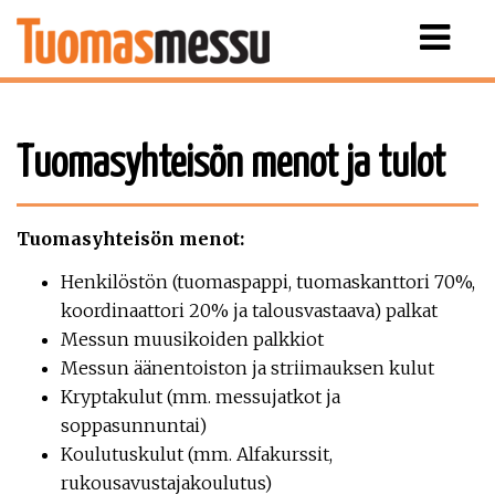
Näytä
valikko
Tuomasyhteisön menot ja tulot
Tuomasyhteisön menot:
Henkilöstön (tuomaspappi, tuomaskanttori 70%,
koordinaattori 20% ja talousvastaava) palkat
Messun muusikoiden palkkiot
Messun äänentoiston ja striimauksen kulut
Kryptakulut (mm. messujatkot ja
soppasunnuntai)
Koulutuskulut (mm. Alfakurssit,
rukousavustajakoulutus)