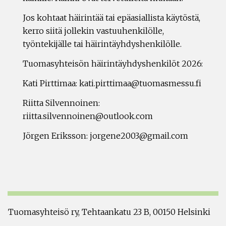
Jos kohtaat häirintää tai epäasiallista käytöstä,
kerro siitä jollekin vastuuhenkilölle,
työntekijälle tai häirintäyhdyshenkilölle.
Tuomasyhteisön häirintäyhdyshenkilöt 2026:
Kati Pirttimaa: kati.pirttimaa@tuomasmessu.fi
Riitta Silvennoinen:
riitta.silvennoinen@outlook.com
Jörgen Eriksson: jorgene2003@gmail.com
Tuomasyhteisö ry, Tehtaankatu 23 B, 00150 Helsinki