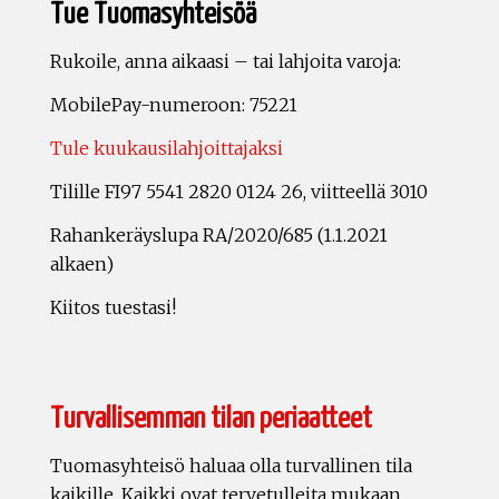
Tue Tuomasyhteisöä
Rukoile, anna aikaasi – tai lahjoita varoja:
MobilePay-numeroon: 75221
Tule kuukausilahjoittajaksi
Tilille FI97 5541 2820 0124 26, viitteellä 3010
Rahankeräyslupa RA/2020/685 (1.1.2021
alkaen)
Kiitos tuestasi!
Turvallisemman tilan periaatteet
Tuomasyhteisö haluaa olla turvallinen tila
kaikille. Kaikki ovat tervetulleita mukaan.