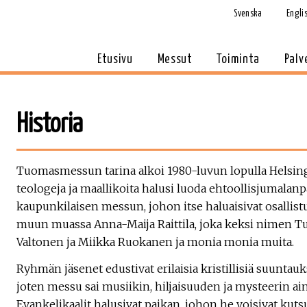
Svenska
Engli
Etusivu
Messut
Toiminta
Palv
Historia
Tuomasmessun tarina alkoi 1980-luvun lopulla Helsin
teologeja ja maallikoita halusi luoda ehtoollisjumalan
kaupunkilaisen messun, johon itse haluaisivat osallis
muun muassa Anna-Maija Raittila, joka keksi nimen T
Valtonen ja Miikka Ruokanen ja monia monia muita.
Ryhmän jäsenet edustivat erilaisia kristillisiä suuntauksi
joten messu sai musiikin, hiljaisuuden ja mysteerin ain
Evankelikaalit halusivat paikan, johon he voisivat kuts