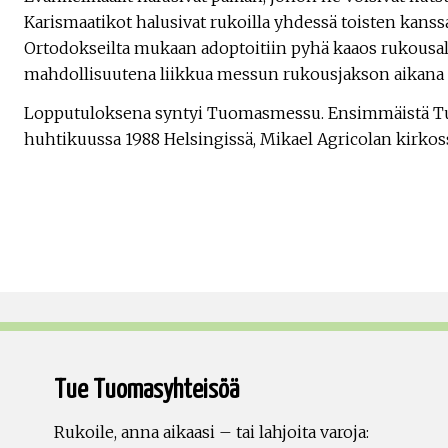
Karismaatikot halusivat rukoilla yhdessä toisten kanssa
Ortodokseilta mukaan adoptoitiin pyhä kaaos rukousal
mahdollisuutena liikkua messun rukousjakson aikana j
Lopputuloksena syntyi Tuomasmessu. Ensimmäistä T
huhtikuussa 1988 Helsingissä, Mikael Agricolan kirkos
Tue Tuomasyhteisöä
Rukoile, anna aikaasi – tai lahjoita varoja: