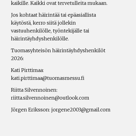
kaikille. Kaikki ovat tervetulleita mukaan.
Jos kohtaat häirintää tai epäasiallista
käytöstä, kerro siitä jollekin
vastuuhenkilölle, työntekijälle tai
häirintäyhdyshenkilölle.
Tuomasyhteisön häirintäyhdyshenkilöt
2026:
Kati Pirttimaa:
kati.pirttimaa@tuomasmessu.fi
Riitta Silvennoinen:
riitta.silvennoinen@outlook.com
Jörgen Eriksson: jorgene2003@gmail.com