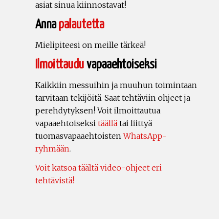
asiat sinua kiinnostavat!
Anna
palautetta
Mielipiteesi on meille tärkeä!
Ilmoittaudu
vapaaehtoiseksi
Kaikkiin messuihin ja muuhun toimintaan
tarvitaan tekijöitä. Saat tehtäviin ohjeet ja
perehdytyksen! Voit ilmoittautua
vapaaehtoiseksi
täällä
tai liittyä
tuomasvapaaehtoisten
WhatsApp-
ryhmään
.
Voit katsoa täältä video-ohjeet eri
tehtävistä!