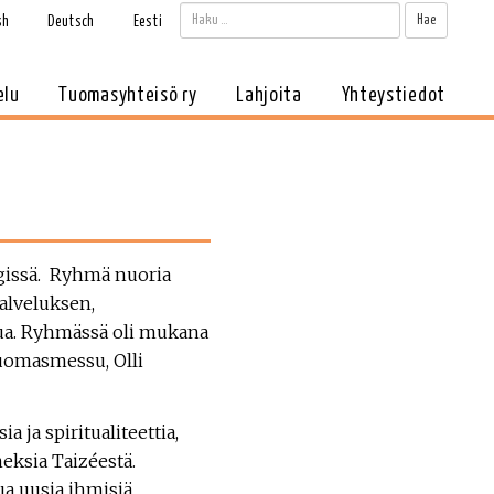
Haku:
Kun tul
sh
Deutsch
Eesti
elu
Tuomasyhteisö ry
Lahjoita
Yhteystiedot
gissä. Ryhmä nuoria
palveluksen,
tua. Ryhmässä oli mukana
uomasmessu, Olli
a ja spiritualiteettia,
eksia Taizéestä.
ua uusia ihmisiä.