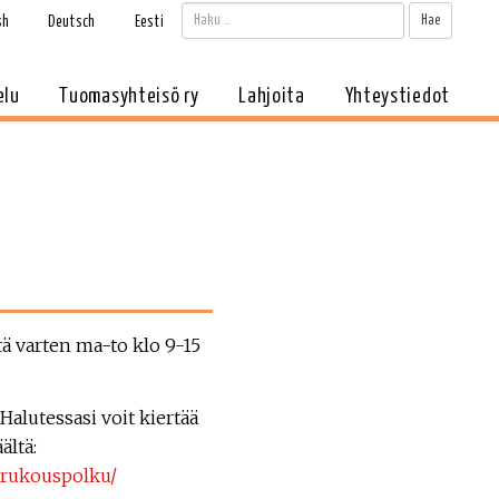
Haku:
Kun tul
sh
Deutsch
Eesti
elu
Tuomasyhteisö ry
Lahjoita
Yhteystiedot
tä varten ma-to klo 9-15
 Halutessasi voit kiertää
ältä:
-rukouspolku/