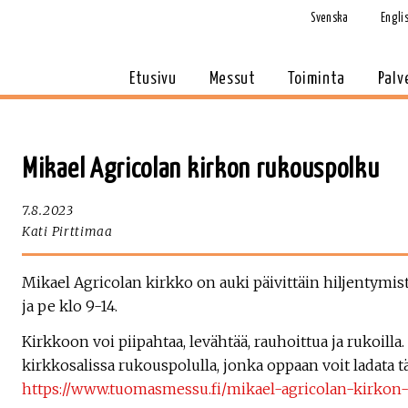
Svenska
Engli
Etusivu
Messut
Toiminta
Palv
Mikael Agricolan kirkon rukouspolku
7.8.2023
Kati Pirttimaa
Mikael Agricolan kirkko on auki päivittäin hiljentymis
ja pe klo 9-14.
Kirkkoon voi piipahtaa, levähtää, rauhoittua ja rukoilla.
kirkkosalissa rukouspolulla, jonka oppaan voit ladata tä
https://www.tuomasmessu.fi/mikael-agricolan-kirkon