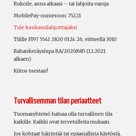
Rukoile, anna aikaasi – tai lahjoita varoja:
MobilePay-numeroon: 75221
Tule kuukausilahjoittajaksi
Tilille FI97 5541 2820 0124 26, viitteellä 3010
Rahankeräyslupa RA/2020/685 (1.1.2021
alkaen)
Kiitos tuestasi!
Turvallisemman tilan periaatteet
Tuomasyhteisö haluaa olla turvallinen tila
kaikille. Kaikki ovat tervetulleita mukaan.
Jos kohtaat häirintää tai epäasiallista käytöstä,