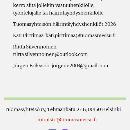
kerro siitä jollekin vastuuhenkilölle,
työntekijälle tai häirintäyhdyshenkilölle.
Tuomasyhteisön häirintäyhdyshenkilöt 2026:
Kati Pirttimaa: kati.pirttimaa@tuomasmessu.fi
Riitta Silvennoinen:
riitta.silvennoinen@outlook.com
Jörgen Eriksson: jorgene2003@gmail.com
Tuomasyhteisö ry, Tehtaankatu 23 B, 00150 Helsinki
toimisto@tuomasmessu.fi