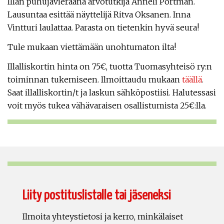
Illan puhujavieraana arvotutkija Anneli Portman.
Lausuntaa esittää näyttelijä Ritva Oksanen. Inna
Vintturi laulattaa. Parasta on tietenkin hyvä seura!
Tule mukaan viettämään unohtumaton ilta!
Illalliskortin hinta on 75€, tuotta Tuomasyhteisö ry:n
toiminnan tukemiseen. Ilmoittaudu mukaan
täällä
.
Saat illalliskortin/t ja laskun sähköpostiisi. Halutessasi
voit myös tukea vähävaraisen osallistumista 25€:lla.
Liity postituslistalle tai jäseneksi
Ilmoita yhteystietosi ja kerro, minkälaiset