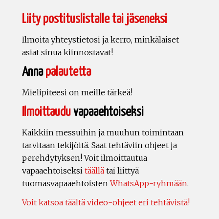
Liity postituslistalle tai jäseneksi
Ilmoita yhteystietosi ja kerro, minkälaiset
asiat sinua kiinnostavat!
Anna
palautetta
Mielipiteesi on meille tärkeä!
Ilmoittaudu
vapaaehtoiseksi
Kaikkiin messuihin ja muuhun toimintaan
tarvitaan tekijöitä. Saat tehtäviin ohjeet ja
perehdytyksen! Voit ilmoittautua
vapaaehtoiseksi
täällä
tai liittyä
tuomasvapaaehtoisten
WhatsApp-ryhmään
.
Voit katsoa täältä video-ohjeet eri tehtävistä!