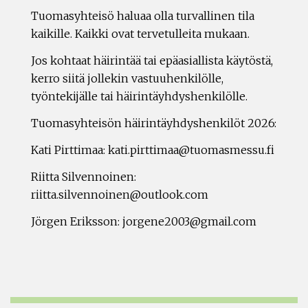
Tuomasyhteisö haluaa olla turvallinen tila
kaikille. Kaikki ovat tervetulleita mukaan.
Jos kohtaat häirintää tai epäasiallista käytöstä,
kerro siitä jollekin vastuuhenkilölle,
työntekijälle tai häirintäyhdyshenkilölle.
Tuomasyhteisön häirintäyhdyshenkilöt 2026:
Kati Pirttimaa: kati.pirttimaa@tuomasmessu.fi
Riitta Silvennoinen:
riitta.silvennoinen@outlook.com
Jörgen Eriksson: jorgene2003@gmail.com