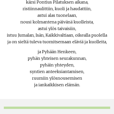
kärsi Pontius Pilatuksen aikana,
ristiinnaulittiin, kuoli ja haudattiin,
astui alas tuonelaan,
nousi kolmantena päivänä kuolleista,
astui ylös taivaisiin,
istuu Jumalan, Isän, Kaikkivaltiaan, oikealla puolella
ja on sieltä tuleva tuomitsemaan eläviä ja kuolleita,
ja Pyhään Henkeen,
pyhän yhteisen seurakunnan,
pyhäin yhteyden,
syntien anteeksiantamisen,
ruumiin ylösnousemisen
ja iankaikkisen elämän.