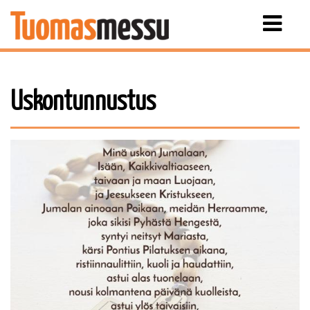
Näytä
valikko
Uskontunnustus