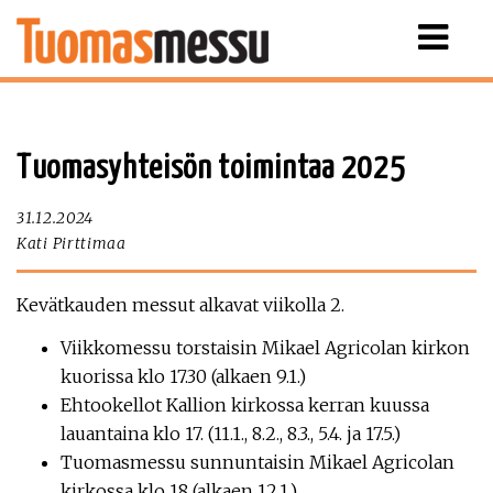
Näytä
valikko
Tuomasyhteisön toimintaa 2025
31.12.2024
Kati Pirttimaa
Kevätkauden messut alkavat viikolla 2.
Viikkomessu torstaisin Mikael Agricolan kirkon
kuorissa klo 17.30 (alkaen 9.1.)
Ehtookellot Kallion kirkossa kerran kuussa
lauantaina klo 17. (11.1., 8.2., 8.3., 5.4. ja 17.5.)
Tuomasmessu sunnuntaisin Mikael Agricolan
kirkossa klo 18 (alkaen 12.1.)