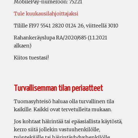
MobilePay-numeroon: 75221
Tule kuukausilahjoittajaksi
Tilille FI97 5541 2820 0124 26, viitteellä 3010
Rahankeräyslupa RA/2020/685 (1.1.2021
alkaen)
Kiitos tuestasi!
Turvallisemman tilan periaatteet
Tuomasyhteisö haluaa olla turvallinen tila
kaikille. Kaikki ovat tervetulleita mukaan.
Jos kohtaat häirintää tai epäasiallista käytöstä,
kerro siitä jollekin vastuuhenkilölle,
työntekijälle tai häirintäyhdyshenkilölle.