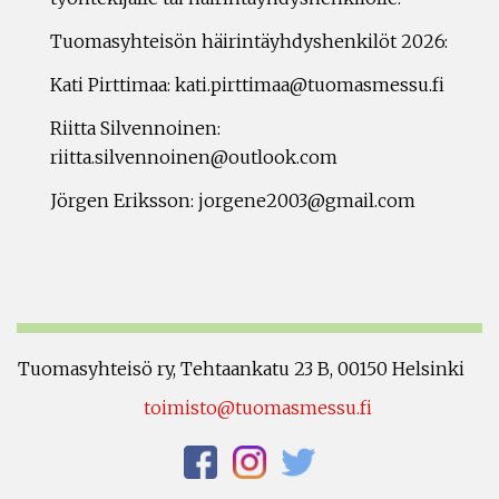
Tuomasyhteisön häirintäyhdyshenkilöt 2026:
Kati Pirttimaa: kati.pirttimaa@tuomasmessu.fi
Riitta Silvennoinen:
riitta.silvennoinen@outlook.com
Jörgen Eriksson: jorgene2003@gmail.com
Tuomasyhteisö ry, Tehtaankatu 23 B, 00150 Helsinki
toimisto@tuomasmessu.fi