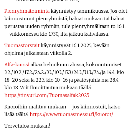
Pienryhmätoiminta
käynnistyy tammikuussa. Jos olet
kiinnostunut pienryhmistä, haluat mukaan tai haluat
perustaa uuden ryhmän, tule pienryhmäiltaan to 16.1.
– viikkomessu klo 17.30, ilta jatkuu kahvilassa.
Tuomastorstait
käynnistyvät 16.1.2025, kevään
ohjelma julkaistaan viikolla 2.
Alfa-kurssi
alkaa helmikuun alussa, kokoontumiset
3.2./10.2./17.2./24.2./3.3./10.3./17.3./24.3./31.3./7.4./ja 14.4. klo
18–20 sekä la 22.3. klo 10–16 ja päätösjuhla ma 28.4.
klo 18. Voit ilmoittautua mukaan täällä:
https://tinyurl.com/Tuomasalfak2025
Kuoroihin mahtuu mukaan – jos kiinnostuit, katso
lisää täältä:
https://www.tuomasmessu.fi/kuorot/
Tervetuloa mukaan!