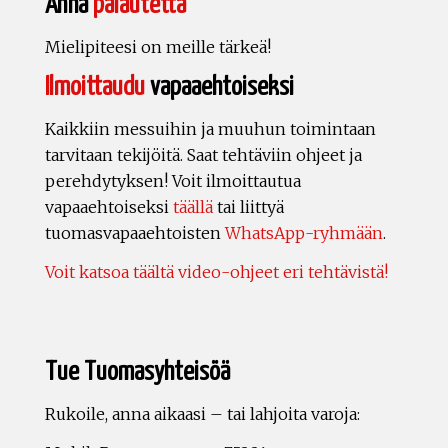
Anna
palautetta
Mielipiteesi on meille tärkeä!
Ilmoittaudu
vapaaehtoiseksi
Kaikkiin messuihin ja muuhun toimintaan
tarvitaan tekijöitä. Saat tehtäviin ohjeet ja
perehdytyksen! Voit ilmoittautua
vapaaehtoiseksi
täällä
tai liittyä
tuomasvapaaehtoisten
WhatsApp-ryhmään
.
Voit katsoa täältä video-ohjeet eri tehtävistä!
Tue Tuomasyhteisöä
Rukoile, anna aikaasi – tai lahjoita varoja: