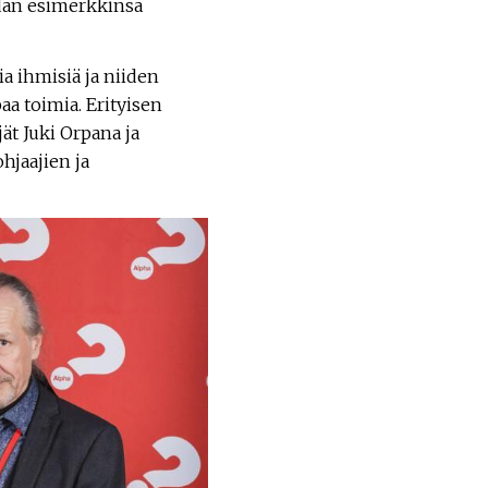
idän esimerkkinsä
a ihmisiä ja niiden
a toimia. Erityisen
ät Juki Orpana ja
hjaajien ja