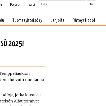
Haku:
Kun tul
sh
Deutsch
Eesti
elu
Tuomasyhteisö ry
Lahjoita
Yhteystiedot
SÖ 2025!
a Temppeliaukion
 Suomi luovutti muutamia
 Alfoja, jotka kutsuvat
teisön Alfat toimivat