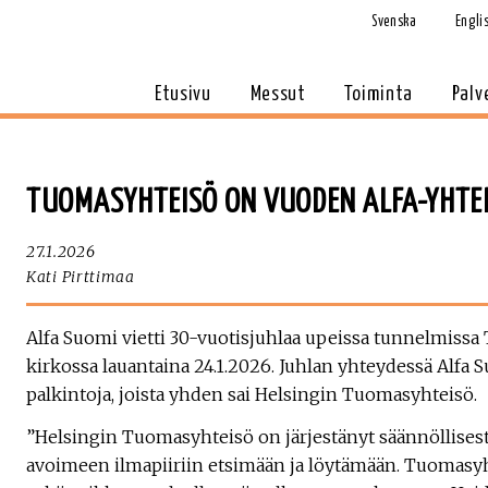
Svenska
Engli
Etusivu
Messut
Toiminta
Palv
TUOMASYHTEISÖ ON VUODEN ALFA-YHTEI
27.1.2026
Kati Pirttimaa
Alfa Suomi vietti 30-vuotisjuhlaa upeissa tunnelmiss
kirkossa lauantaina 24.1.2026. Juhlan yhteydessä Alfa
palkintoja, joista yhden sai Helsingin Tuomasyhteisö.
”Helsingin Tuomasyhteisö on järjestänyt säännöllisesti
avoimeen ilmapiiriin etsimään ja löytämään. Tuomasyh