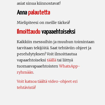
asiat sinua kiinnostavat!
Anna
palautetta
Mielipiteesi on meille tärkeä!
Ilmoittaudu
vapaaehtoiseksi
Kaikkiin messuihin ja muuhun toimintaan
tarvitaan tekijöitä. Saat tehtäviin ohjeet ja
perehdytyksen! Voit ilmoittautua
vapaaehtoiseksi
täällä
tai liittyä
tuomasvapaaehtoisten
WhatsApp-
ryhmään
.
Voit katsoa täältä video-ohjeet eri
tehtävistä!