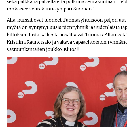
sekä paikkana palvella että polkuna seurakuntaan. He
rohkaisee seurakuntia ympäri Suomen.”
Alfa-kurssit ovat tuoneet Tuomasyhteisöön paljon uusi
myötä on syntynyt uusia pienryhmiä ja uudenlaista tapa
kiitoksen tästä kaikesta ansaitsevat Tuomas-Alfan vetäj
Kristiina Raunetsalo ja valtava vapaaehtoisten ryhmäno
vastuunkantajien joukko. Kiitos!!!