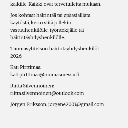
kaikille. Kaikki ovat tervetulleita mukaan.
Jos kohtaat häirintää tai epäasiallista
käytöstä, kerro siitä jollekin
vastuuhenkilölle, työntekijälle tai
häirintäyhdyshenkilölle.
Tuomasyhteisön häirintäyhdyshenkilöt
2026:
Kati Pirttimaa:
kati.pirttimaa@tuomasmessu.fi
Riitta Silvennoinen:
riitta.silvennoinen@outlook.com
Jörgen Eriksson: jorgene2003@gmail.com