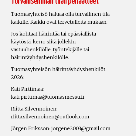
Turvallisemman tilan periaatteet
Tuomasyhteisö haluaa olla turvallinen tila
kaikille. Kaikki ovat tervetulleita mukaan.
Jos kohtaat häirintää tai epäasiallista
käytöstä, kerro siitä jollekin
vastuuhenkilölle, työntekijälle tai
häirintäyhdyshenkilölle.
Tuomasyhteisön häirintäyhdyshenkilöt
2026:
Kati Pirttimaa:
kati.pirttimaa@tuomasmessu.fi
Riitta Silvennoinen:
riitta.silvennoinen@outlook.com
Jörgen Eriksson: jorgene2003@gmail.com