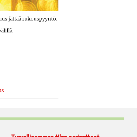
isuus jättää rukouspyyntö.
lillä.
us