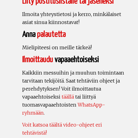
Liity postituslistalle tai jäseneksi
Ilmoita yhteystietosi ja kerro, minkälaiset
asiat sinua kiinnostavat!
Anna
palautetta
Mielipiteesi on meille tärkeä!
Ilmoittaudu
vapaaehtoiseksi
Kaikkiin messuihin ja muuhun toimintaan
tarvitaan tekijöitä. Saat tehtäviin ohjeet ja
perehdytyksen! Voit ilmoittautua
vapaaehtoiseksi
täällä
tai liittyä
tuomasvapaaehtoisten
WhatsApp-
ryhmään
.
Voit katsoa täältä video-ohjeet eri
tehtävistä!