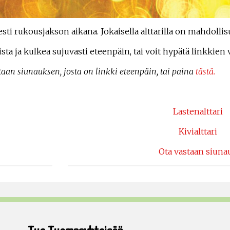
lisesti rukousjakson aikana. Jokaisella alttarilla on mahdoll
sta ja kulkea sujuvasti eteenpäin, tai voit hypätä linkkien vä
taan siunauksen, josta on linkki eteenpäin, tai paina
tästä.
Lastenalttari
Kivialttari
Ota vastaan siuna