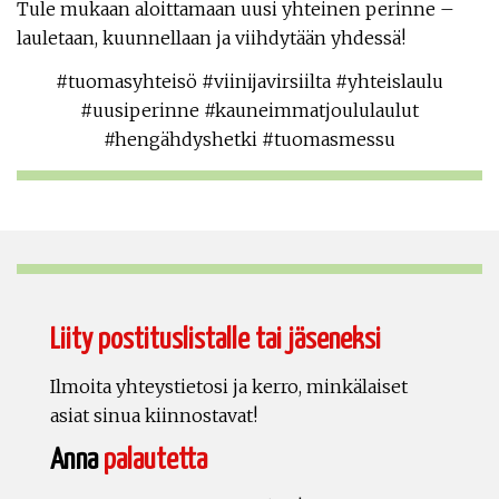
Tule mukaan aloittamaan uusi yhteinen perinne –
lauletaan, kuunnellaan ja viihdytään yhdessä!
#tuomasyhteisö #viinijavirsiilta #yhteislaulu
#uusiperinne #kauneimmatjoululaulut
#hengähdyshetki #tuomasmessu
Liity postituslistalle tai jäseneksi
Ilmoita yhteystietosi ja kerro, minkälaiset
asiat sinua kiinnostavat!
Anna
palautetta