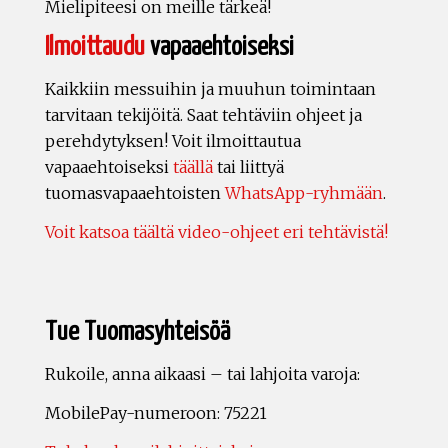
Mielipiteesi on meille tärkeä!
Ilmoittaudu
vapaaehtoiseksi
Kaikkiin messuihin ja muuhun toimintaan
tarvitaan tekijöitä. Saat tehtäviin ohjeet ja
perehdytyksen! Voit ilmoittautua
vapaaehtoiseksi
täällä
tai liittyä
tuomasvapaaehtoisten
WhatsApp-ryhmään
.
Voit katsoa täältä video-ohjeet eri tehtävistä!
Tue Tuomasyhteisöä
Rukoile, anna aikaasi – tai lahjoita varoja:
MobilePay-numeroon: 75221