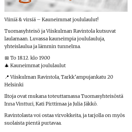
Viiniä & virsiä – Kauneimmat joululaulut!
Tuomasyhteisö ja Viiskulman Ravintola kutsuvat
laulamaan. Luvassa kauneimpia joululauluja,
yhteislaulua ja lämmin tunnelma.
📅 To 18.12. klo 19.00
🎄 Kauneimmat joululaulut
📍 Viiskulman Ravintola, Tarkk’ampujankatu 20
Helsinki
Iltoja ovat mukana toteuttamassa Tuomasyhteisöstä
Inna Vintturi, Kati Pirttimaa ja Julia Jäkkö.
Ravintolasta voi ostaa virvokkeita, ja tarjolla on myös
suolaista pientä purtavaa.