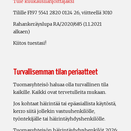
Tule kuukausilahjoittajaksi
Tilille FI97 5541 2820 0124 26, viitteellä 3010
Rahankeräyslupa RA/2020/685 (1.1.2021
alkaen)
Kiitos tuestasi!
Turvallisemman tilan periaatteet
Tuomasyhteisö haluaa olla turvallinen tila
kaikille. Kaikki ovat tervetulleita mukaan.
Jos kohtaat häirintää tai epäasiallista käytöstä,
kerro siitä jollekin vastuuhenkilölle,
työntekijälle tai häirintäyhdyshenkilölle.
Tuomasyhteisön häirintäyhdyshenkilöt 2026: