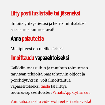
Liity postituslistalle tai jäseneksi
Ilmoita yhteystietosi ja kerro, minkälaiset
asiat sinua kiinnostavat!
Anna
palautetta
Mielipiteesi on meille tärkeä!
Ilmoittaudu
vapaaehtoiseksi
Kaikkiin messuihin ja muuhun toimintaan
tarvitaan tekijöitä. Saat tehtäviin ohjeet ja
perehdytyksen! Voit ilmoittautua
vapaaehtoiseksi
täällä
tai liittyä
tuomasvapaaehtoisten
WhatsApp-ryhmään
.
Voit katsoa täältä video-ohjeet eri tehtävistä!