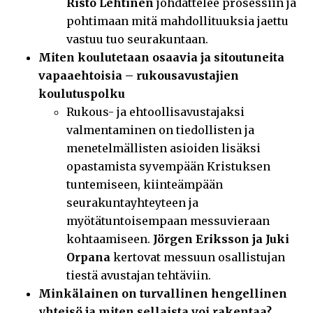
Risto Lehtinen
johdattelee prosessiin ja
pohtimaan mitä mahdollituuksia jaettu
vastuu tuo seurakuntaan.
Miten koulutetaan osaavia ja sitoutuneita
vapaaehtoisia – rukousavustajien
koulutuspolku
Rukous- ja ehtoollisavustajaksi
valmentaminen on tiedollisten ja
menetelmällisten asioiden lisäksi
opastamista syvempään Kristuksen
tuntemiseen, kiinteämpään
seurakuntayhteyteen ja
myötätuntoisempaan messuvieraan
kohtaamiseen.
Jörgen Eriksson ja Juki
Orpana
kertovat messuun osallistujan
tiestä avustajan tehtäviin.
Minkälainen on turvallinen hengellinen
yhteisö ja miten sellaista voi rakentaa?