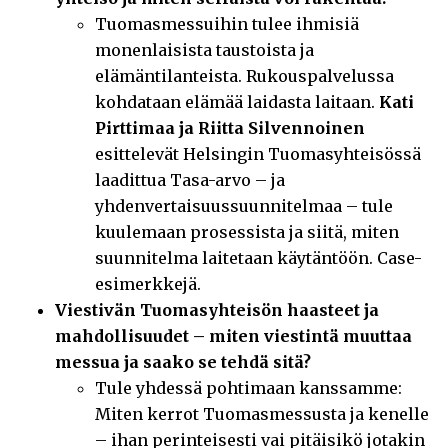
Tuomasmessuihin tulee ihmisiä
monenlaisista taustoista ja
elämäntilanteista. Rukouspalvelussa
kohdataan elämää laidasta laitaan.
Kati
Pirttimaa ja Riitta Silvennoinen
esittelevät Helsingin Tuomasyhteisössä
laadittua Tasa-arvo – ja
yhdenvertaisuussuunnitelmaa – tule
kuulemaan prosessista ja siitä, miten
suunnitelma laitetaan käytäntöön. Case-
esimerkkejä.
Viestivän Tuomasyhteisön haasteet ja
mahdollisuudet – miten viestintä muuttaa
messua ja saako se tehdä sitä?
Tule yhdessä pohtimaan kanssamme:
Miten kerrot Tuomasmessusta ja kenelle
– ihan perinteisesti vai pitäisikö jotakin