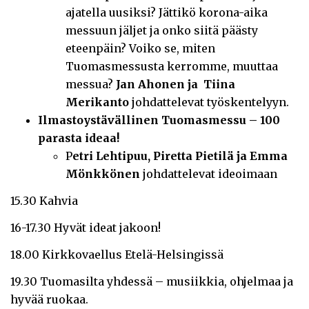
ajatella uusiksi? Jättikö korona-aika
messuun jäljet ja onko siitä päästy
eteenpäin? Voiko se, miten
Tuomasmessusta kerromme, muuttaa
messua?
Jan Ahonen ja Tiina
Merikanto
johdattelevat työskentelyyn.
Ilmastoystävällinen Tuomasmessu – 100
parasta ideaa!
P
etri Lehtipuu, Piretta Pietilä ja Emma
Mönkkönen
johdattelevat ideoimaan
15.30 Kahvia
16-17.30 Hyvät ideat jakoon!
18.00 Kirkkovaellus Etelä-Helsingissä
19.30 Tuomasilta yhdessä – musiikkia, ohjelmaa ja
hyvää ruokaa.