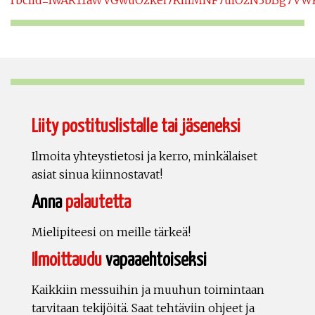
fbclid=IwAR11aWVGwuOzkei7KliiMNF7ulOzN3bBg7VW
Liity postituslistalle tai jäseneksi
Ilmoita yhteystietosi ja kerro, minkälaiset
asiat sinua kiinnostavat!
Anna
palautetta
Mielipiteesi on meille tärkeä!
Ilmoittaudu
vapaaehtoiseksi
Kaikkiin messuihin ja muuhun toimintaan
tarvitaan tekijöitä. Saat tehtäviin ohjeet ja