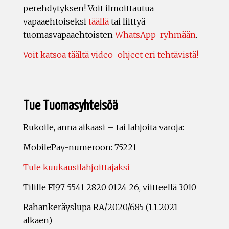
perehdytyksen! Voit ilmoittautua
vapaaehtoiseksi
täällä
tai liittyä
tuomasvapaaehtoisten
WhatsApp-ryhmään
.
Voit katsoa täältä video-ohjeet eri tehtävistä!
Tue Tuomasyhteisöä
Rukoile, anna aikaasi – tai lahjoita varoja:
MobilePay-numeroon: 75221
Tule kuukausilahjoittajaksi
Tilille FI97 5541 2820 0124 26, viitteellä 3010
Rahankeräyslupa RA/2020/685 (1.1.2021
alkaen)