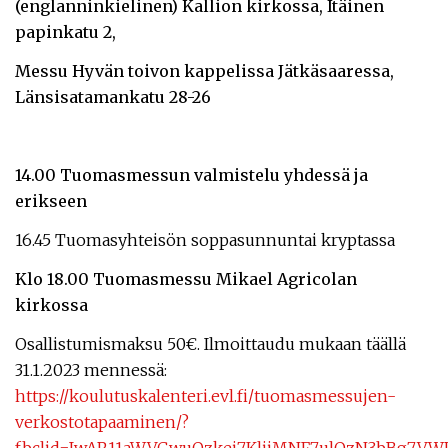
(englanninkielinen) Kallion kirkossa, Itäinen
papinkatu 2,
M
essu Hyvän toivon kappelissa Jätkäsaaressa,
Länsisatamankatu 28-26
14.00 Tuomasmessun valmistelu yhdessä ja
erikseen
16.45 Tuomasyhteisön soppasunnuntai kryptassa
Klo 18.00 Tuomasmessu Mikael Agricolan
kirkossa
Osallistumismaksu 50€. Ilmoittaudu mukaan täällä
31.1.2023 mennessä:
https://koulutuskalenteri.evl.fi/tuomasmessujen-
verkostotapaaminen/?