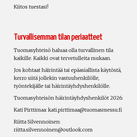
Kiitos tuestasi!
Turvallisemman tilan periaatteet
Tuomasyhteisö haluaa olla turvallinen tila
kaikille. Kaikki ovat tervetulleita mukaan.
Jos kohtaat häirintää tai epäasiallista käytöstä,
kerro siitä jollekin vastuuhenkilölle,
työntekijälle tai häirintäyhdyshenkilölle.
Tuomasyhteisön häirintäyhdyshenkilöt 2026:
Kati Pirttimaa: kati.pirttimaa@tuomasmessu.fi
Riitta Silvennoinen:
riitta.silvennoinen@outlook.com