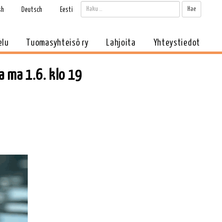
Haku:
Kun tul
sh
Deutsch
Eesti
elu
Tuomasyhteisö ry
Lahjoita
Yhteystiedot
 ma 1.6. klo 19