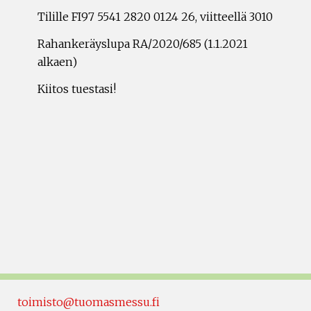
Tilille FI97 5541 2820 0124 26, viitteellä 3010
Rahankeräyslupa RA/2020/685 (1.1.2021
alkaen)
Kiitos tuestasi!
toimisto@tuomasmessu.fi