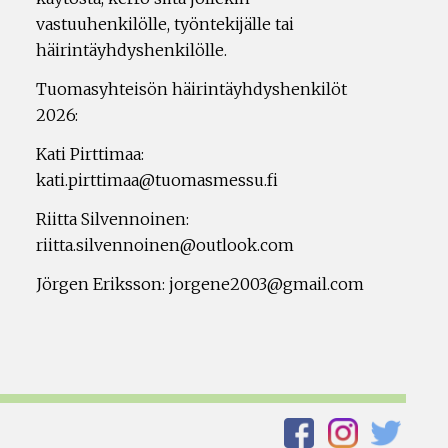
vastuuhenkilölle, työntekijälle tai
häirintäyhdyshenkilölle.
Tuomasyhteisön häirintäyhdyshenkilöt
2026:
Kati Pirttimaa:
kati.pirttimaa@tuomasmessu.fi
Riitta Silvennoinen:
riitta.silvennoinen@outlook.com
Jörgen Eriksson: jorgene2003@gmail.com