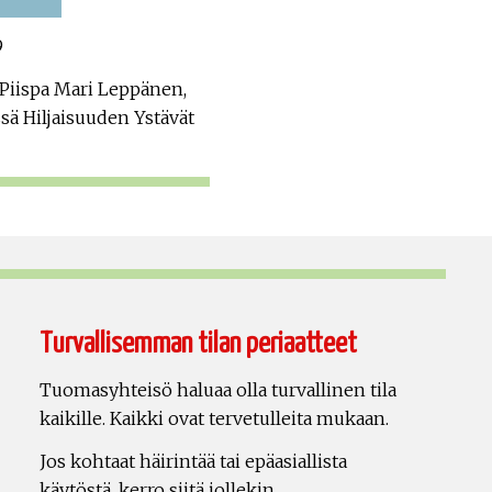
9
 Piispa Mari Leppänen,
sä Hiljaisuuden Ystävät
Turvallisemman tilan periaatteet
Tuomasyhteisö haluaa olla turvallinen tila
kaikille. Kaikki ovat tervetulleita mukaan.
Jos kohtaat häirintää tai epäasiallista
käytöstä, kerro siitä jollekin