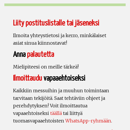
Liity postituslistalle tai jäseneksi
Ilmoita yhteystietosi ja kerro, minkälaiset
asiat sinua kiinnostavat!
Anna
palautetta
Mielipiteesi on meille tärkeä!
Ilmoittaudu
vapaaehtoiseksi
Kaikkiin messuihin ja muuhun toimintaan
tarvitaan tekijöitä. Saat tehtäviin ohjeet ja
perehdytyksen! Voit ilmoittautua
vapaaehtoiseksi
täällä
tai liittyä
tuomasvapaaehtoisten
WhatsApp-ryhmään
.