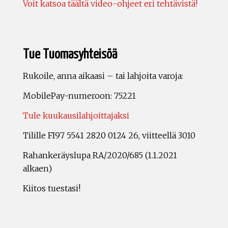
Voit katsoa täältä video-ohjeet eri tehtävistä!
Tue Tuomasyhteisöä
Rukoile, anna aikaasi – tai lahjoita varoja:
MobilePay-numeroon: 75221
Tule kuukausilahjoittajaksi
Tilille FI97 5541 2820 0124 26, viitteellä 3010
Rahankeräyslupa RA/2020/685 (1.1.2021
alkaen)
Kiitos tuestasi!