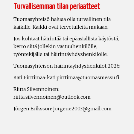
Turvallisemman tilan periaatteet
Tuomasyhteisö haluaa olla turvallinen tila
kaikille. Kaikki ovat tervetulleita mukaan.
Jos kohtaat häirintää tai epäasiallista käytöstä,
kerro siitä jollekin vastuuhenkilölle,
työntekijälle tai häirintäyhdyshenkilölle.
Tuomasyhteisön häirintäyhdyshenkilöt 2026:
Kati Pirttimaa: kati.pirttimaa@tuomasmessu.fi
Riitta Silvennoinen:
riitta.silvennoinen@outlook.com
Jörgen Eriksson: jorgene2003@gmail.com