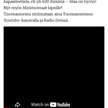
kapasiteetista, eli yli 400 ihmistä – tilaa on hyvin!
Nyt myös Minituomaat lapsille!
Tuomasmessu striimataan aina Tuomasmessun
Youtube-kanavalla ja Radio Deissä.