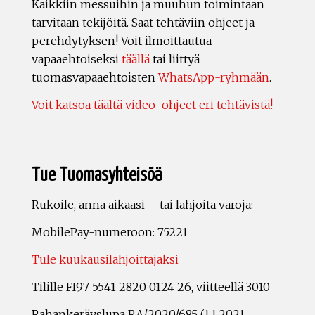
Kaikkiin messuihin ja muuhun toimintaan
tarvitaan tekijöitä. Saat tehtäviin ohjeet ja
perehdytyksen! Voit ilmoittautua
vapaaehtoiseksi
täällä
tai liittyä
tuomasvapaaehtoisten
WhatsApp-ryhmään
.
Voit katsoa täältä video-ohjeet eri tehtävistä!
Tue Tuomasyhteisöä
Rukoile, anna aikaasi – tai lahjoita varoja:
MobilePay-numeroon: 75221
Tule kuukausilahjoittajaksi
Tilille FI97 5541 2820 0124 26, viitteellä 3010
Rahankeräyslupa RA/2020/685 (1.1.2021