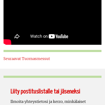
Seuraavat Tuomasmessut
Liity postituslistalle tai jäseneksi
Ilmoita yhteystietosi ja kerro, minkälaiset