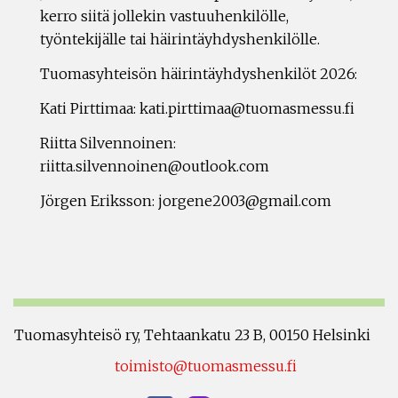
kerro siitä jollekin vastuuhenkilölle,
työntekijälle tai häirintäyhdyshenkilölle.
Tuomasyhteisön häirintäyhdyshenkilöt 2026:
Kati Pirttimaa: kati.pirttimaa@tuomasmessu.fi
Riitta Silvennoinen:
riitta.silvennoinen@outlook.com
Jörgen Eriksson: jorgene2003@gmail.com
Tuomasyhteisö ry, Tehtaankatu 23 B, 00150 Helsinki
toimisto@tuomasmessu.fi