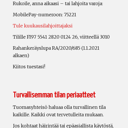
Rukoile, anna aikaasi – tai lahjoita varoja:
MobilePay-numeroon: 75221
Tule kuukausilahjoittajaksi
Tilille FI97 5541 2820 0124 26, viitteellä 3010
Rahankeräyslupa RA/2020/685 (1.1.2021
alkaen)
Kiitos tuestasi!
Turvallisemman tilan periaatteet
Tuomasyhteisö haluaa olla turvallinen tila
kaikille. Kaikki ovat tervetulleita mukaan.
Jos kohtaat häirintää tai epäasiallista käytöstä,