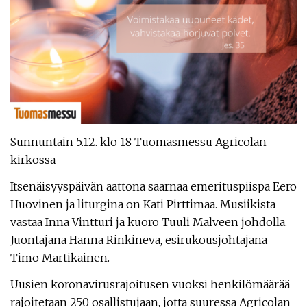
Sunnuntain 5.12. klo 18 Tuomasmessu Agricolan
kirkossa
Itsenäisyyspäivän aattona saarnaa emerituspiispa Eero
Huovinen ja liturgina on Kati Pirttimaa. Musiikista
vastaa Inna Vintturi ja kuoro Tuuli Malveen johdolla.
Juontajana Hanna Rinkineva, esirukousjohtajana
Timo Martikainen.
Uusien koronavirusrajoitusen vuoksi henkilömäärää
rajoitetaan 250 osallistujaan, jotta suuressa Agricolan