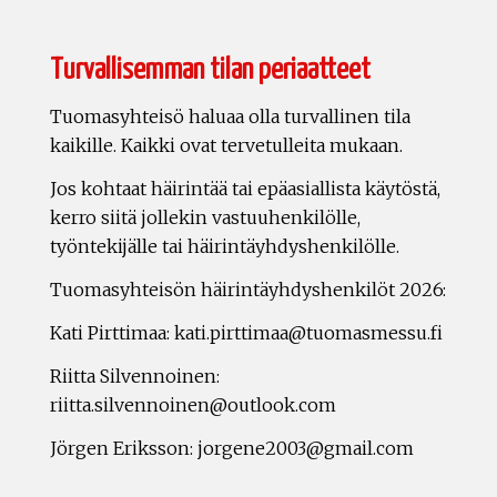
Turvallisemman tilan periaatteet
Tuomasyhteisö haluaa olla turvallinen tila
kaikille. Kaikki ovat tervetulleita mukaan.
Jos kohtaat häirintää tai epäasiallista käytöstä,
kerro siitä jollekin vastuuhenkilölle,
työntekijälle tai häirintäyhdyshenkilölle.
Tuomasyhteisön häirintäyhdyshenkilöt 2026:
Kati Pirttimaa: kati.pirttimaa@tuomasmessu.fi
Riitta Silvennoinen:
riitta.silvennoinen@outlook.com
Jörgen Eriksson: jorgene2003@gmail.com