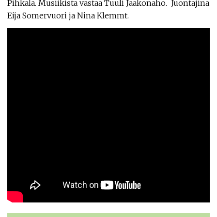
Pihkala. Musiikista vastaa Tuuli Jaakonaho. Juontajina
Eija Somervuori ja Nina Klemmt.