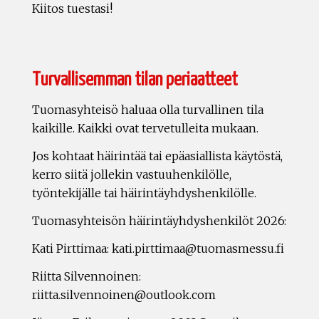
Kiitos tuestasi!
Turvallisemman tilan periaatteet
Tuomasyhteisö haluaa olla turvallinen tila
kaikille. Kaikki ovat tervetulleita mukaan.
Jos kohtaat häirintää tai epäasiallista käytöstä,
kerro siitä jollekin vastuuhenkilölle,
työntekijälle tai häirintäyhdyshenkilölle.
Tuomasyhteisön häirintäyhdyshenkilöt 2026:
Kati Pirttimaa: kati.pirttimaa@tuomasmessu.fi
Riitta Silvennoinen:
riitta.silvennoinen@outlook.com