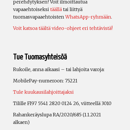
perehdytyksen! Voit ilmoittautua
vapaaehtoiseksi
täällä
tai liittyä
tuomasvapaaehtoisten
WhatsApp-ryhmään
.
Voit katsoa täältä video-ohjeet eri tehtävistä!
Tue Tuomasyhteisöä
Rukoile, anna aikaasi – tai lahjoita varoja:
MobilePay-numeroon: 75221
Tule kuukausilahjoittajaksi
Tilille FI97 5541 2820 0124 26, viitteellä 3010
Rahankeräyslupa RA/2020/685 (1.1.2021
alkaen)