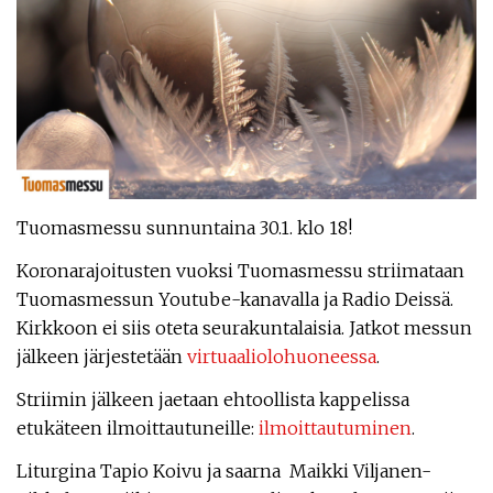
Tuomasmessu sunnuntaina 30.1. klo 18!
Koronarajoitusten vuoksi Tuomasmessu striimataan
Tuomasmessun Youtube-kanavalla ja Radio Deissä.
Kirkkoon ei siis oteta seurakuntalaisia. Jatkot messun
jälkeen järjestetään
virtuaaliolohuoneessa
.
Striimin jälkeen jaetaan ehtoollista kappelissa
etukäteen ilmoittautuneille:
ilmoittautuminen
.
Liturgina Tapio Koivu ja saarna Maikki Viljanen-