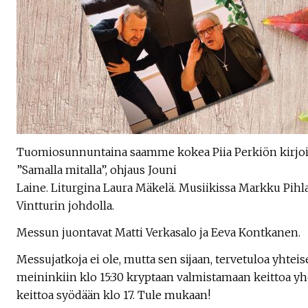
Tuomiosunnuntaina saamme kokea Piia Perkiön kirjo
”Samalla mitalla”, ohjaus Jouni
Laine. Liturgina Laura Mäkelä. Musiikissa Markku Pih
Vintturin johdolla.
Messun juontavat Matti Verkasalo ja Eeva Kontkanen.
Messujatkoja ei ole, mutta sen sijaan, tervetuloa yhte
meininkiin klo 15:30 kryptaan valmistamaan keittoa y
keittoa syödään klo 17. Tule mukaan!