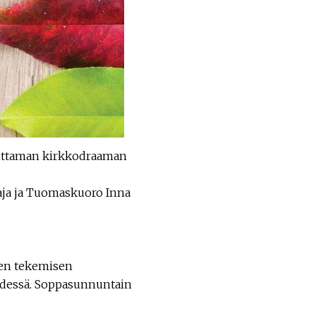
ittaman kirkkodraaman
laja ja Tuomaskuoro Inna
isen tekemisen
hdessä. Soppasunnuntain