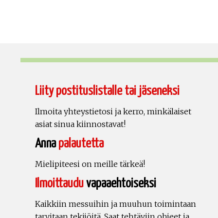
Liity postituslistalle tai jäseneksi
Ilmoita yhteystietosi ja kerro, minkälaiset
asiat sinua kiinnostavat!
Anna
palautetta
Mielipiteesi on meille tärkeä!
Ilmoittaudu
vapaaehtoiseksi
Kaikkiin messuihin ja muuhun toimintaan
tarvitaan tekijöitä. Saat tehtäviin ohjeet ja