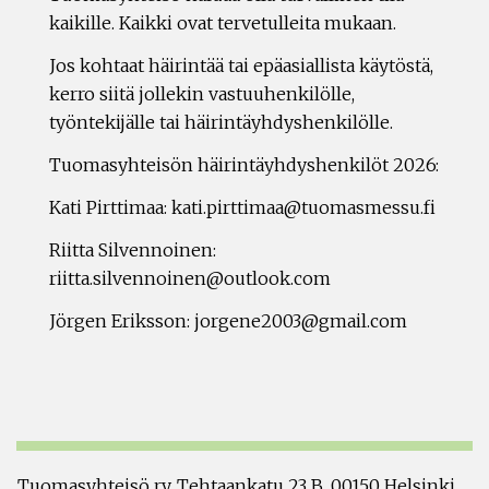
kaikille. Kaikki ovat tervetulleita mukaan.
Jos kohtaat häirintää tai epäasiallista käytöstä,
kerro siitä jollekin vastuuhenkilölle,
työntekijälle tai häirintäyhdyshenkilölle.
Tuomasyhteisön häirintäyhdyshenkilöt 2026:
Kati Pirttimaa: kati.pirttimaa@tuomasmessu.fi
Riitta Silvennoinen:
riitta.silvennoinen@outlook.com
Jörgen Eriksson: jorgene2003@gmail.com
Tuomasyhteisö ry, Tehtaankatu 23 B, 00150 Helsinki