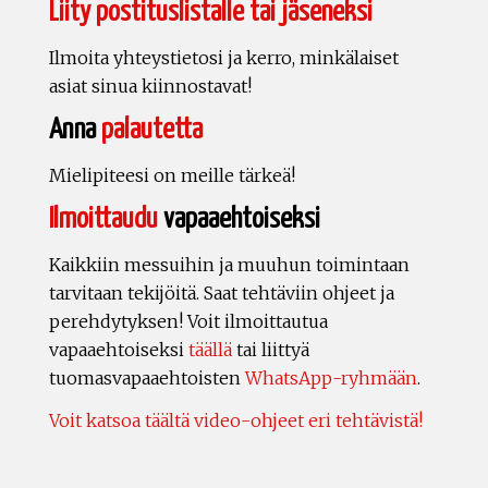
Liity postituslistalle tai jäseneksi
Ilmoita yhteystietosi ja kerro, minkälaiset
asiat sinua kiinnostavat!
Anna
palautetta
Mielipiteesi on meille tärkeä!
Ilmoittaudu
vapaaehtoiseksi
Kaikkiin messuihin ja muuhun toimintaan
tarvitaan tekijöitä. Saat tehtäviin ohjeet ja
perehdytyksen! Voit ilmoittautua
vapaaehtoiseksi
täällä
tai liittyä
tuomasvapaaehtoisten
WhatsApp-ryhmään
.
Voit katsoa täältä video-ohjeet eri tehtävistä!