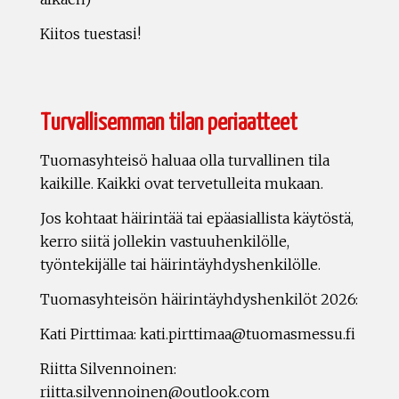
Kiitos tuestasi!
Turvallisemman tilan periaatteet
Tuomasyhteisö haluaa olla turvallinen tila
kaikille. Kaikki ovat tervetulleita mukaan.
Jos kohtaat häirintää tai epäasiallista käytöstä,
kerro siitä jollekin vastuuhenkilölle,
työntekijälle tai häirintäyhdyshenkilölle.
Tuomasyhteisön häirintäyhdyshenkilöt 2026:
Kati Pirttimaa: kati.pirttimaa@tuomasmessu.fi
Riitta Silvennoinen:
riitta.silvennoinen@outlook.com