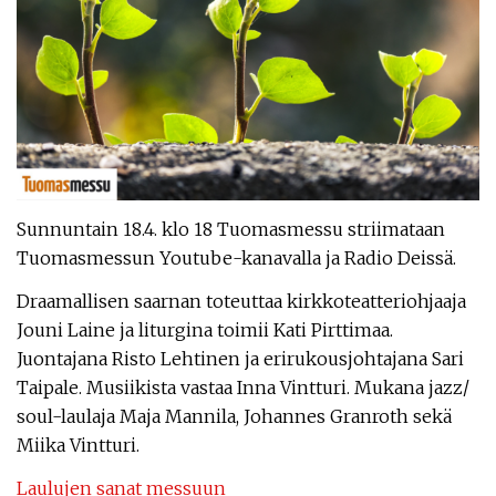
Sunnuntain 18.4. klo 18 Tuomasmessu striimataan
Tuomasmessun Youtube-kanavalla ja Radio Deissä.
Draamallisen saarnan toteuttaa kirkkoteatteriohjaaja
Jouni Laine ja liturgina toimii Kati Pirttimaa.
Juontajana Risto Lehtinen ja erirukousjohtajana Sari
Taipale. Musiikista vastaa Inna Vintturi. Mukana jazz/
soul-laulaja Maja Mannila, Johannes Granroth sekä
Miika Vintturi.
Laulujen sanat messuun