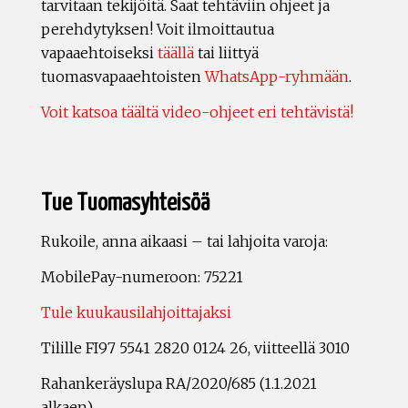
tarvitaan tekijöitä. Saat tehtäviin ohjeet ja
perehdytyksen! Voit ilmoittautua
vapaaehtoiseksi
täällä
tai liittyä
tuomasvapaaehtoisten
WhatsApp-ryhmään
.
Voit katsoa täältä video-ohjeet eri tehtävistä!
Tue Tuomasyhteisöä
Rukoile, anna aikaasi – tai lahjoita varoja:
MobilePay-numeroon: 75221
Tule kuukausilahjoittajaksi
Tilille FI97 5541 2820 0124 26, viitteellä 3010
Rahankeräyslupa RA/2020/685 (1.1.2021
alkaen)