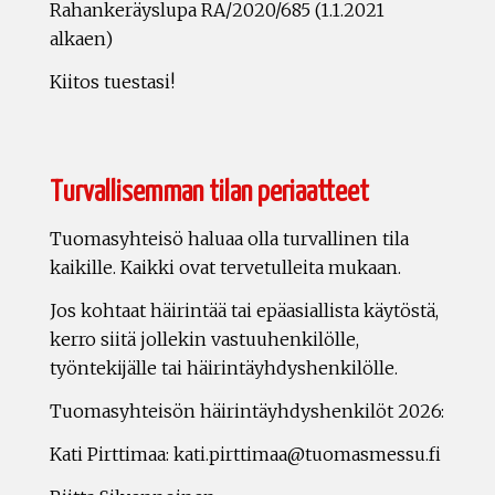
Rahankeräyslupa RA/2020/685 (1.1.2021
alkaen)
Kiitos tuestasi!
Turvallisemman tilan periaatteet
Tuomasyhteisö haluaa olla turvallinen tila
kaikille. Kaikki ovat tervetulleita mukaan.
Jos kohtaat häirintää tai epäasiallista käytöstä,
kerro siitä jollekin vastuuhenkilölle,
työntekijälle tai häirintäyhdyshenkilölle.
Tuomasyhteisön häirintäyhdyshenkilöt 2026:
Kati Pirttimaa: kati.pirttimaa@tuomasmessu.fi