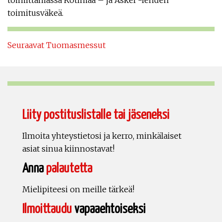
toimittamassa Kotimaa – ja Askel -lehden
toimitusväkeä.
Seuraavat Tuomasmessut
Liity postituslistalle tai jäseneksi
Ilmoita yhteystietosi ja kerro, minkälaiset
asiat sinua kiinnostavat!
Anna
palautetta
Mielipiteesi on meille tärkeä!
Ilmoittaudu
vapaaehtoiseksi