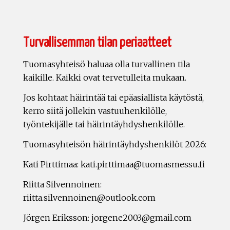
Turvallisemman tilan periaatteet
Tuomasyhteisö haluaa olla turvallinen tila
kaikille. Kaikki ovat tervetulleita mukaan.
Jos kohtaat häirintää tai epäasiallista käytöstä,
kerro siitä jollekin vastuuhenkilölle,
työntekijälle tai häirintäyhdyshenkilölle.
Tuomasyhteisön häirintäyhdyshenkilöt 2026:
Kati Pirttimaa: kati.pirttimaa@tuomasmessu.fi
Riitta Silvennoinen:
riitta.silvennoinen@outlook.com
Jörgen Eriksson: jorgene2003@gmail.com