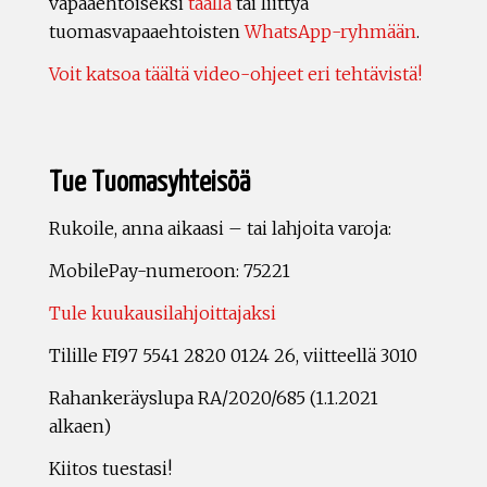
vapaaehtoiseksi
täällä
tai liittyä
tuomasvapaaehtoisten
WhatsApp-ryhmään
.
Voit katsoa täältä video-ohjeet eri tehtävistä!
Tue Tuomasyhteisöä
Rukoile, anna aikaasi – tai lahjoita varoja:
MobilePay-numeroon: 75221
Tule kuukausilahjoittajaksi
Tilille FI97 5541 2820 0124 26, viitteellä 3010
Rahankeräyslupa RA/2020/685 (1.1.2021
alkaen)
Kiitos tuestasi!