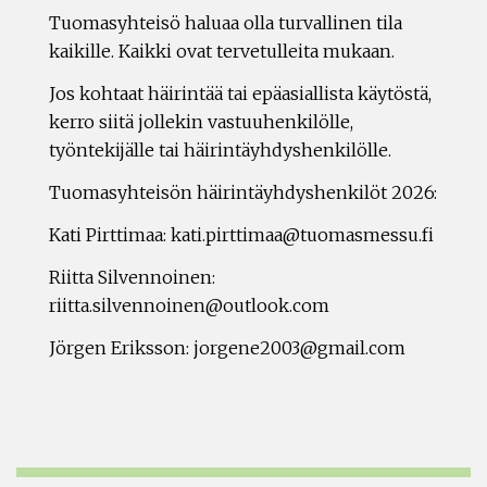
Tuomasyhteisö haluaa olla turvallinen tila
kaikille. Kaikki ovat tervetulleita mukaan.
Jos kohtaat häirintää tai epäasiallista käytöstä,
kerro siitä jollekin vastuuhenkilölle,
työntekijälle tai häirintäyhdyshenkilölle.
Tuomasyhteisön häirintäyhdyshenkilöt 2026:
Kati Pirttimaa: kati.pirttimaa@tuomasmessu.fi
Riitta Silvennoinen:
riitta.silvennoinen@outlook.com
Jörgen Eriksson: jorgene2003@gmail.com