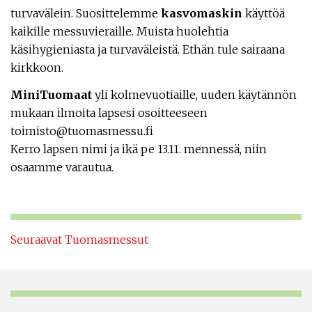
turvavälein. Suosittelemme
kasvomaskin
käyttöä
kaikille messuvieraille. Muista huolehtia
käsihygieniasta ja turvaväleistä. Ethän tule sairaana
kirkkoon.
MiniTuomaat
yli kolmevuotiaille, uuden käytännön
mukaan ilmoita lapsesi osoitteeseen
toimisto@tuomasmessu.fi
Kerro lapsen nimi ja ikä pe 13.11. mennessä, niin
osaamme varautua.
Seuraavat Tuomasmessut