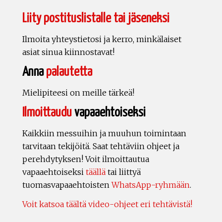
Liity postituslistalle tai jäseneksi
Ilmoita yhteystietosi ja kerro, minkälaiset
asiat sinua kiinnostavat!
Anna
palautetta
Mielipiteesi on meille tärkeä!
Ilmoittaudu
vapaaehtoiseksi
Kaikkiin messuihin ja muuhun toimintaan
tarvitaan tekijöitä. Saat tehtäviin ohjeet ja
perehdytyksen! Voit ilmoittautua
vapaaehtoiseksi
täällä
tai liittyä
tuomasvapaaehtoisten
WhatsApp-ryhmään
.
Voit katsoa täältä video-ohjeet eri tehtävistä!