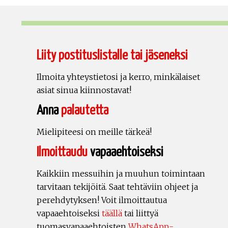
Liity postituslistalle tai jäseneksi
Ilmoita yhteystietosi ja kerro, minkälaiset
asiat sinua kiinnostavat!
Anna
palautetta
Mielipiteesi on meille tärkeä!
Ilmoittaudu
vapaaehtoiseksi
Kaikkiin messuihin ja muuhun toimintaan
tarvitaan tekijöitä. Saat tehtäviin ohjeet ja
perehdytyksen! Voit ilmoittautua
vapaaehtoiseksi
täällä
tai liittyä
tuomasvapaaehtoisten
WhatsApp-