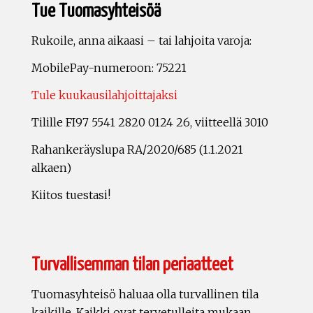
Tue Tuomasyhteisöä
Rukoile, anna aikaasi – tai lahjoita varoja:
MobilePay-numeroon: 75221
Tule kuukausilahjoittajaksi
Tilille FI97 5541 2820 0124 26, viitteellä 3010
Rahankeräyslupa RA/2020/685 (1.1.2021
alkaen)
Kiitos tuestasi!
Turvallisemman tilan periaatteet
Tuomasyhteisö haluaa olla turvallinen tila
kaikille. Kaikki ovat tervetulleita mukaan.