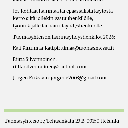
Jos kohtaat häirintää tai epäasiallista käytöstä,
kerro siitä jollekin vastuuhenkilölle,
työntekijälle tai häirintäyhdyshenkilölle.
Tuomasyhteisön häirintäyhdyshenkilöt 2026:
Kati Pirttimaa: kati.pirttimaa@tuomasmessu.fi
Riitta Silvennoinen:
riitta.silvennoinen@outlook.com
Jörgen Eriksson: jorgene2003@gmail.com
Tuomasyhteisö ry, Tehtaankatu 23 B, 00150 Helsinki