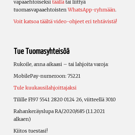
vapaaehtoiseksi
täällä
tai liittyä
tuomasvapaaehtoisten
WhatsApp-ryhmään
.
Voit katsoa täältä video-ohjeet eri tehtävistä!
Tue Tuomasyhteisöä
Rukoile, anna aikaasi – tai lahjoita varoja:
MobilePay-numeroon: 75221
Tule kuukausilahjoittajaksi
Tilille FI97 5541 2820 0124 26, viitteellä 3010
Rahankeräyslupa RA/2020/685 (1.1.2021
alkaen)
Kiitos tuestasi!