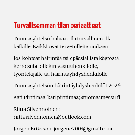
Turvallisemman tilan periaatteet
Tuomasyhteisö haluaa olla turvallinen tila
kaikille. Kaikki ovat tervetulleita mukaan.
Jos kohtaat häirintää tai epäasiallista käytöstä,
kerro siitä jollekin vastuuhenkilölle,
työntekijälle tai häirintäyhdyshenkilölle.
Tuomasyhteisön häirintäyhdyshenkilöt 2026:
Kati Pirttimaa: kati.pirttimaa@tuomasmessu.fi
Riitta Silvennoinen:
riitta.silvennoinen@outlook.com
Jörgen Eriksson: jorgene2003@gmail.com