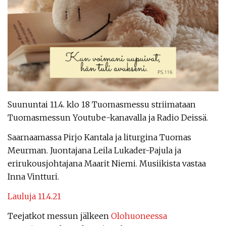
Suununtai 11.4. klo 18 Tuomasmessu striimataan
Tuomasmessun Youtube-kanavalla ja Radio Deissä.
Saarnaamassa Pirjo Kantala ja liturgina Tuomas
Meurman. Juontajana Leila Lukader-Pajula ja
erirukousjohtajana Maarit Niemi. Musiikista vastaa
Inna Vintturi.
Lauluja 11.4.21
Teejatkot messun jälkeen
Olohuoneessa