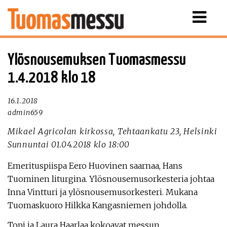
Näytä
valikko
Ylösnousemuksen Tuomasmessu
1.4.2018 klo 18
16.1.2018
admin659
Mikael Agricolan kirkossa, Tehtaankatu 23, Helsinki
Sunnuntai 01.04.2018 klo 18:00
Emerituspiispa Eero Huovinen saarnaa, Hans
Tuominen liturgina. Ylösnousemusorkesteria johtaa
Inna Vintturi ja ylösnousemusorkesteri. Mukana
Tuomaskuoro Hilkka Kangasniemen johdolla.
Topi ja Laura Haarlaa kokoavat messun.