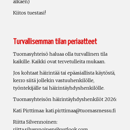
alkaen)
Kiitos tuestasi!
Turvallisemman tilan periaatteet
Tuomasyhteisö haluaa olla turvallinen tila
kaikille. Kaikki ovat tervetulleita mukaan.
Jos kohtaat häirintää tai epäasiallista käytöstä,
kerro siitä jollekin vastuuhenkilölle,
työntekijälle tai häirintäyhdyshenkilölle.
Tuomasyhteisön häirintäyhdyshenkilöt 2026:
Kati Pirttimaa: kati.pirttimaa@tuomasmessu.fi
Riitta Silvennoinen:
riitta.silvennoinen@outlook.com