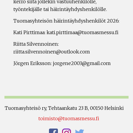
kerro siitä jollekin vastuuhenkilölle,
työntekijälle tai häirintäyhdyshenkilölle.
Tuomasyhteisön häirintäyhdyshenkilöt 2026:
Kati Pirttimaa: kati.pirttimaa@tuomasmessu.fi
Riitta Silvennoinen:
riitta.silvennoinen@outlook.com
Jörgen Eriksson: jorgene2003@gmail.com
Tuomasyhteisö ry, Tehtaankatu 23 B, 00150 Helsinki
toimisto@tuomasmessu.fi