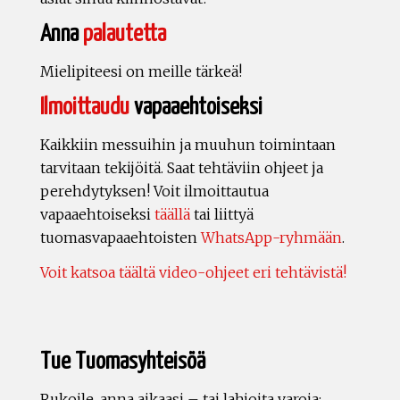
Anna
palautetta
Mielipiteesi on meille tärkeä!
Ilmoittaudu
vapaaehtoiseksi
Kaikkiin messuihin ja muuhun toimintaan
tarvitaan tekijöitä. Saat tehtäviin ohjeet ja
perehdytyksen! Voit ilmoittautua
vapaaehtoiseksi
täällä
tai liittyä
tuomasvapaaehtoisten
WhatsApp-ryhmään
.
Voit katsoa täältä video-ohjeet eri tehtävistä!
Tue Tuomasyhteisöä
Rukoile, anna aikaasi – tai lahjoita varoja: