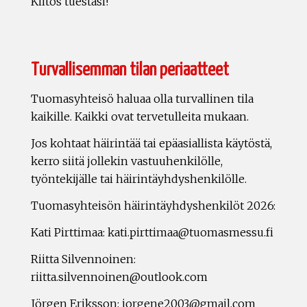
Kiitos tuestasi!
Turvallisemman tilan periaatteet
Tuomasyhteisö haluaa olla turvallinen tila
kaikille. Kaikki ovat tervetulleita mukaan.
Jos kohtaat häirintää tai epäasiallista käytöstä,
kerro siitä jollekin vastuuhenkilölle,
työntekijälle tai häirintäyhdyshenkilölle.
Tuomasyhteisön häirintäyhdyshenkilöt 2026:
Kati Pirttimaa: kati.pirttimaa@tuomasmessu.fi
Riitta Silvennoinen:
riitta.silvennoinen@outlook.com
Jörgen Eriksson: jorgene2003@gmail.com