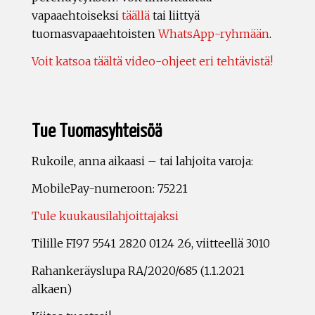
vapaaehtoiseksi
täällä
tai liittyä
tuomasvapaaehtoisten
WhatsApp-ryhmään
.
Voit katsoa täältä video-ohjeet eri tehtävistä!
Tue Tuomasyhteisöä
Rukoile, anna aikaasi – tai lahjoita varoja:
MobilePay-numeroon: 75221
Tule kuukausilahjoittajaksi
Tilille FI97 5541 2820 0124 26, viitteellä 3010
Rahankeräyslupa RA/2020/685 (1.1.2021
alkaen)