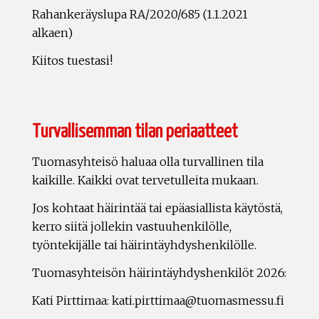
Rahankeräyslupa RA/2020/685 (1.1.2021
alkaen)
Kiitos tuestasi!
Turvallisemman tilan periaatteet
Tuomasyhteisö haluaa olla turvallinen tila
kaikille. Kaikki ovat tervetulleita mukaan.
Jos kohtaat häirintää tai epäasiallista käytöstä,
kerro siitä jollekin vastuuhenkilölle,
työntekijälle tai häirintäyhdyshenkilölle.
Tuomasyhteisön häirintäyhdyshenkilöt 2026:
Kati Pirttimaa: kati.pirttimaa@tuomasmessu.fi