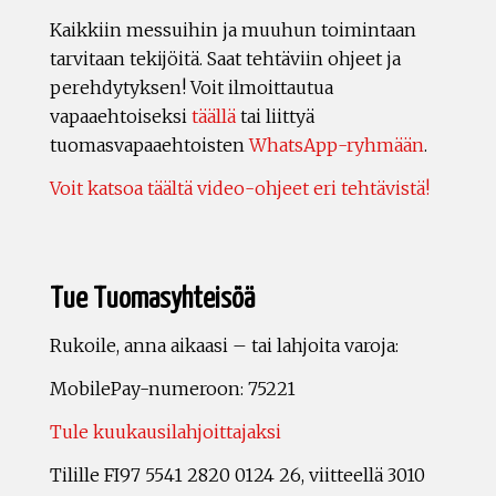
Kaikkiin messuihin ja muuhun toimintaan
tarvitaan tekijöitä. Saat tehtäviin ohjeet ja
perehdytyksen! Voit ilmoittautua
vapaaehtoiseksi
täällä
tai liittyä
tuomasvapaaehtoisten
WhatsApp-ryhmään
.
Voit katsoa täältä video-ohjeet eri tehtävistä!
Tue Tuomasyhteisöä
Rukoile, anna aikaasi – tai lahjoita varoja:
MobilePay-numeroon: 75221
Tule kuukausilahjoittajaksi
Tilille FI97 5541 2820 0124 26, viitteellä 3010