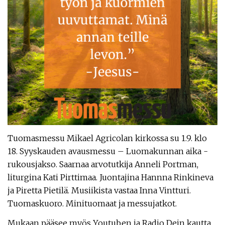
Tuomasmessu Mikael Agricolan kirkossa su 1.9. klo
18. Syyskauden avausmessu – Luomakunnan aika -
rukousjakso. Saarnaa arvotutkija Anneli Portman,
liturgina Kati Pirttimaa. Juontajina Hannna Rinkineva
ja Piretta Pietilä. Musiikista vastaa Inna Vintturi.
Tuomaskuoro. Minituomaat ja messujatkot.
Mukaan pääsee myös Youtuben ja Radio Dein kautta.