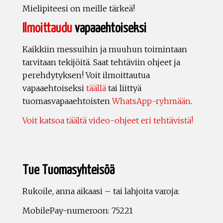
Mielipiteesi on meille tärkeä!
Ilmoittaudu
vapaaehtoiseksi
Kaikkiin messuihin ja muuhun toimintaan
tarvitaan tekijöitä. Saat tehtäviin ohjeet ja
perehdytyksen! Voit ilmoittautua
vapaaehtoiseksi
täällä
tai liittyä
tuomasvapaaehtoisten
WhatsApp-ryhmään
.
Voit katsoa täältä video-ohjeet eri tehtävistä!
Tue Tuomasyhteisöä
Rukoile, anna aikaasi – tai lahjoita varoja:
MobilePay-numeroon: 75221