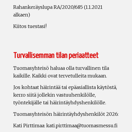
Rahankeräyslupa RA/2020/685 (1.1.2021
alkaen)
Kiitos tuestasi!
Turvallisemman tilan periaatteet
Tuomasyhteisö haluaa olla turvallinen tila
kaikille. Kaikki ovat tervetulleita mukaan.
Jos kohtaat häirintää tai epäasiallista käytöstä,
kerro siitä jollekin vastuuhenkilölle,
työntekijälle tai häirintäyhdyshenkilölle.
Tuomasyhteisön häirintäyhdyshenkilöt 2026:
Kati Pirttimaa: kati.pirttimaa@tuomasmessu.fi