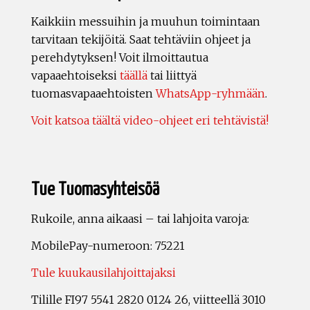
Kaikkiin messuihin ja muuhun toimintaan
tarvitaan tekijöitä. Saat tehtäviin ohjeet ja
perehdytyksen! Voit ilmoittautua
vapaaehtoiseksi
täällä
tai liittyä
tuomasvapaaehtoisten
WhatsApp-ryhmään
.
Voit katsoa täältä video-ohjeet eri tehtävistä!
Tue Tuomasyhteisöä
Rukoile, anna aikaasi – tai lahjoita varoja:
MobilePay-numeroon: 75221
Tule kuukausilahjoittajaksi
Tilille FI97 5541 2820 0124 26, viitteellä 3010