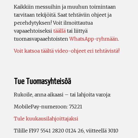
Kaikkiin messuihin ja muuhun toimintaan
tarvitaan tekijöitä. Saat tehtäviin ohjeet ja
perehdytyksen! Voit ilmoittautua
vapaaehtoiseksi
täällä
tai liittyä
tuomasvapaaehtoisten
WhatsApp-ryhmään
.
Voit katsoa täältä video-ohjeet eri tehtävistä!
Tue Tuomasyhteisöä
Rukoile, anna aikaasi – tai lahjoita varoja:
MobilePay-numeroon: 75221
Tule kuukausilahjoittajaksi
Tilille FI97 5541 2820 0124 26, viitteellä 3010