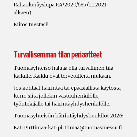
Rahankeräyslupa RA/2020/685 (1.1.2021
alkaen)
Kiitos tuestasi!
Turvallisemman tilan periaatteet
Tuomasyhteisö haluaa olla turvallinen tila
kaikille. Kaikki ovat tervetulleita mukaan.
Jos kohtaat häirintää tai epäasiallista käytöstä,
kerro siitä jollekin vastuuhenkilölle,
työntekijälle tai häirintäyhdyshenkilölle.
Tuomasyhteisön häirintäyhdyshenkilöt 2026:
Kati Pirttimaa: kati.pirttimaa@tuomasmessu.fi