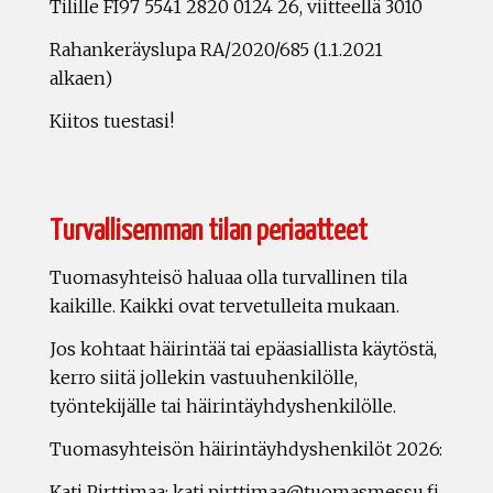
Tilille FI97 5541 2820 0124 26, viitteellä 3010
Rahankeräyslupa RA/2020/685 (1.1.2021
alkaen)
Kiitos tuestasi!
Turvallisemman tilan periaatteet
Tuomasyhteisö haluaa olla turvallinen tila
kaikille. Kaikki ovat tervetulleita mukaan.
Jos kohtaat häirintää tai epäasiallista käytöstä,
kerro siitä jollekin vastuuhenkilölle,
työntekijälle tai häirintäyhdyshenkilölle.
Tuomasyhteisön häirintäyhdyshenkilöt 2026:
Kati Pirttimaa: kati.pirttimaa@tuomasmessu.fi