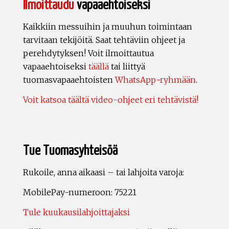
Ilmoittaudu
vapaaehtoiseksi
Kaikkiin messuihin ja muuhun toimintaan
tarvitaan tekijöitä. Saat tehtäviin ohjeet ja
perehdytyksen! Voit ilmoittautua
vapaaehtoiseksi
täällä
tai liittyä
tuomasvapaaehtoisten
WhatsApp-ryhmään
.
Voit katsoa täältä video-ohjeet eri tehtävistä!
Tue Tuomasyhteisöä
Rukoile, anna aikaasi – tai lahjoita varoja:
MobilePay-numeroon: 75221
Tule kuukausilahjoittajaksi