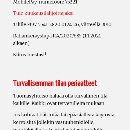
MobilePay-numeroon: 75221
Tule kuukausilahjoittajaksi
Tilille FI97 5541 2820 0124 26, viitteellä 3010
Rahankeräyslupa RA/2020/685 (1.1.2021
alkaen)
Kiitos tuestasi!
Turvallisemman tilan periaatteet
Tuomasyhteisö haluaa olla turvallinen tila
kaikille. Kaikki ovat tervetulleita mukaan.
Jos kohtaat häirintää tai epäasiallista käytöstä,
kerro siitä jollekin vastuuhenkilölle,
työntekijälle tai häirintäyhdyshenkilölle.