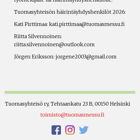
Tuomasyhteisön häirintäyhdyshenkilöt 2026:
Kati Pirttimaa: kati.pirttimaa@tuomasmessu.fi
Riitta Silvennoinen:
riitta.silvennoinen@outlook.com
Jörgen Eriksson: jorgene2003@gmail.com
Tuomasyhteisö ry, Tehtaankatu 23 B, 00150 Helsinki
toimisto@tuomasmessu.fi