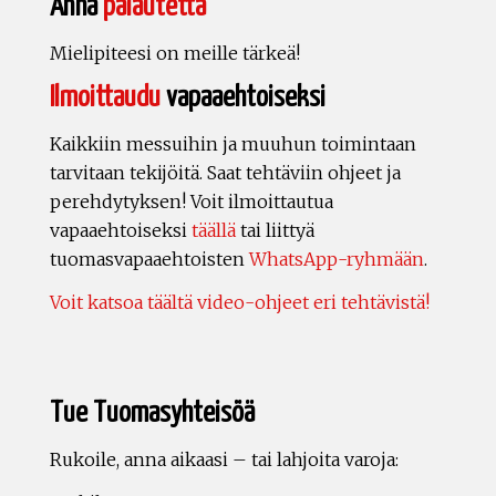
Anna
palautetta
Mielipiteesi on meille tärkeä!
Ilmoittaudu
vapaaehtoiseksi
Kaikkiin messuihin ja muuhun toimintaan
tarvitaan tekijöitä. Saat tehtäviin ohjeet ja
perehdytyksen! Voit ilmoittautua
vapaaehtoiseksi
täällä
tai liittyä
tuomasvapaaehtoisten
WhatsApp-ryhmään
.
Voit katsoa täältä video-ohjeet eri tehtävistä!
Tue Tuomasyhteisöä
Rukoile, anna aikaasi – tai lahjoita varoja: