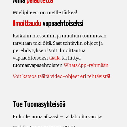
Anna
palautetta
Mielipiteesi on meille tärkeä!
Ilmoittaudu
vapaaehtoiseksi
Kaikkiin messuihin ja muuhun toimintaan
tarvitaan tekijöitä. Saat tehtäviin ohjeet ja
perehdytyksen! Voit ilmoittautua
vapaaehtoiseksi
täällä
tai liittyä
tuomasvapaaehtoisten
WhatsApp-ryhmään
.
Voit katsoa täältä video-ohjeet eri tehtävistä!
Tue Tuomasyhteisöä
Rukoile, anna aikaasi – tai lahjoita varoja: