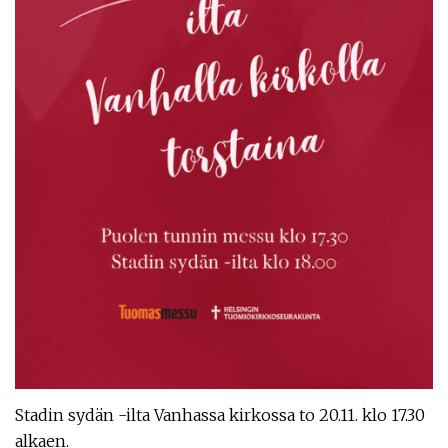
Stadin sydän -ilta Vanhassa kirkossa to 20.11. klo 17.30
alkaen.