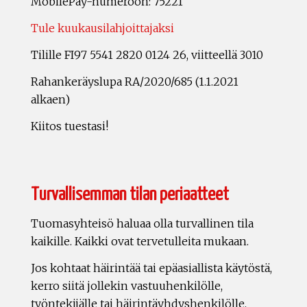
MobilePay-numeroon: 75221
Tule kuukausilahjoittajaksi
Tilille FI97 5541 2820 0124 26, viitteellä 3010
Rahankeräyslupa RA/2020/685 (1.1.2021
alkaen)
Kiitos tuestasi!
Turvallisemman tilan periaatteet
Tuomasyhteisö haluaa olla turvallinen tila
kaikille. Kaikki ovat tervetulleita mukaan.
Jos kohtaat häirintää tai epäasiallista käytöstä,
kerro siitä jollekin vastuuhenkilölle,
työntekijälle tai häirintäyhdyshenkilölle.