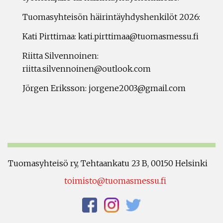
Tuomasyhteisön häirintäyhdyshenkilöt 2026:
Kati Pirttimaa: kati.pirttimaa@tuomasmessu.fi
Riitta Silvennoinen:
riitta.silvennoinen@outlook.com
Jörgen Eriksson: jorgene2003@gmail.com
Tuomasyhteisö ry, Tehtaankatu 23 B, 00150 Helsinki
toimisto@tuomasmessu.fi