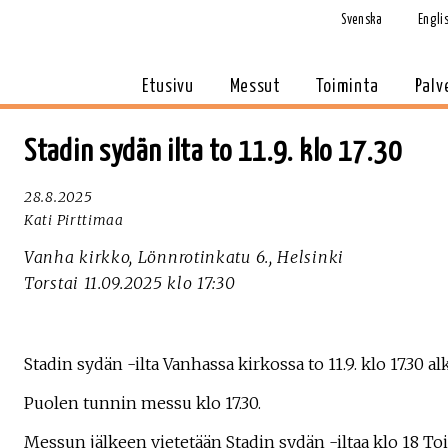
Svenska
Engli
Etusivu
Messut
Toiminta
Palv
Stadin sydän ilta to 11.9. klo 17.30
28.8.2025
Kati Pirttimaa
Vanha kirkko, Lönnrotinkatu 6., Helsinki
Torstai 11.09.2025 klo 17:30
Stadin sydän -ilta Vanhassa kirkossa to 11.9. klo 17.30 al
Puolen tunnin messu klo 17.30.
Messun jälkeen vietetään Stadin sydän -iltaa klo 18 Toiv