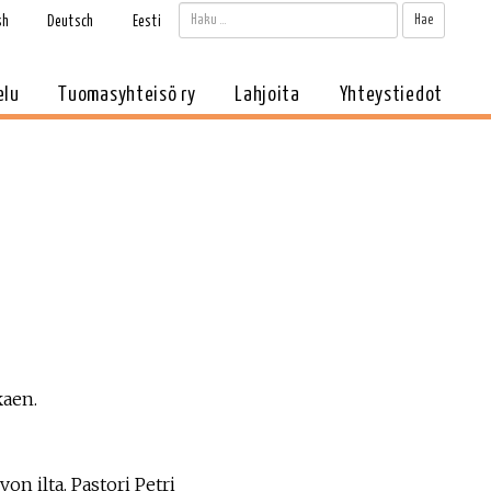
Haku:
Kun tul
sh
Deutsch
Eesti
elu
Tuomasyhteisö ry
Lahjoita
Yhteystiedot
kaen.
on ilta. Pastori Petri