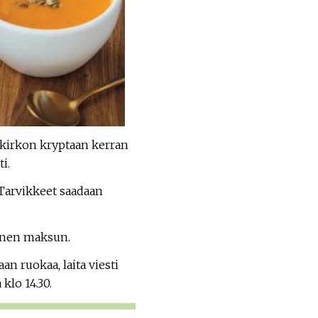
kirkon kryptaan kerran
i.
 Tarvikkeet saadaan
inen maksun.
n ruokaa, laita viesti
klo 14.30.