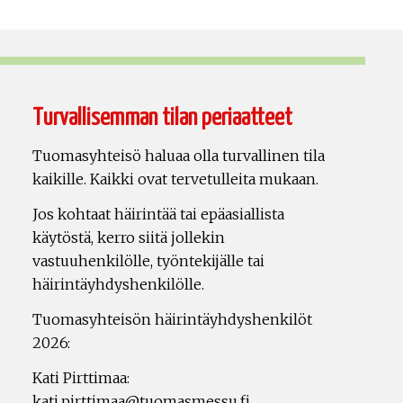
Turvallisemman tilan periaatteet
Tuomasyhteisö haluaa olla turvallinen tila
kaikille. Kaikki ovat tervetulleita mukaan.
Jos kohtaat häirintää tai epäasiallista
käytöstä, kerro siitä jollekin
vastuuhenkilölle, työntekijälle tai
häirintäyhdyshenkilölle.
Tuomasyhteisön häirintäyhdyshenkilöt
2026:
Kati Pirttimaa:
kati.pirttimaa@tuomasmessu.fi