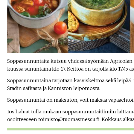
Soppasunnuntaita kutsuu yhdessä syömään Agricolan 
kuussa sununtaina klo 17. Keittoa on tarjolla klo 17.45 ast
Soppasunnuntaina tarjotaan kasviskeittoa sekä leipää.
Stadin safkasta ja Kanniston leipomosta.
Soppasunnuntai on maksuton, voit maksaa vapaaehto
Jos haluat tulla mukaan soppasunnuntaitiimiin laittamaa
osoitteeseen toimisto@tuomasmessu.fi. Kokkaus alkaa 