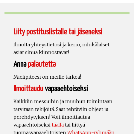
Liity postituslistalle tai jäseneksi
Ilmoita yhteystietosi ja kerro, minkälaiset
asiat sinua kiinnostavat!
Anna
palautetta
Mielipiteesi on meille tärkeä!
Ilmoittaudu
vapaaehtoiseksi
Kaikkiin messuihin ja muuhun toimintaan
tarvitaan tekijöitä. Saat tehtäviin ohjeet ja
perehdytyksen! Voit ilmoittautua
vapaaehtoiseksi
täällä
tai liittyä
tuomasvapaaehtoisten
WhatsApp-ryhmään
.