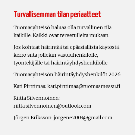
Turvallisemman tilan periaatteet
Tuomasyhteisö haluaa olla turvallinen tila
kaikille. Kaikki ovat tervetulleita mukaan.
Jos kohtaat häirintää tai epäasiallista käytöstä,
kerro siitä jollekin vastuuhenkilölle,
työntekijälle tai häirintäyhdyshenkilölle.
Tuomasyhteisön häirintäyhdyshenkilöt 2026:
Kati Pirttimaa: kati.pirttimaa@tuomasmessu.fi
Riitta Silvennoinen:
riitta.silvennoinen@outlook.com
Jörgen Eriksson: jorgene2003@gmail.com