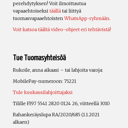
perehdytyksen! Voit ilmoittautua
vapaaehtoiseksi
täällä
tai liittyä
tuomasvapaaehtoisten
WhatsApp-ryhmään
.
Voit katsoa täältä video-ohjeet eri tehtävistä!
Tue Tuomasyhteisöä
Rukoile, anna aikaasi – tai lahjoita varoja:
MobilePay-numeroon: 75221
Tule kuukausilahjoittajaksi
Tilille FI97 5541 2820 0124 26, viitteellä 3010
Rahankeräyslupa RA/2020/685 (1.1.2021
alkaen)