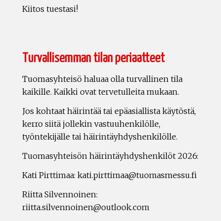
Kiitos tuestasi!
Turvallisemman tilan periaatteet
Tuomasyhteisö haluaa olla turvallinen tila
kaikille. Kaikki ovat tervetulleita mukaan.
Jos kohtaat häirintää tai epäasiallista käytöstä,
kerro siitä jollekin vastuuhenkilölle,
työntekijälle tai häirintäyhdyshenkilölle.
Tuomasyhteisön häirintäyhdyshenkilöt 2026:
Kati Pirttimaa: kati.pirttimaa@tuomasmessu.fi
Riitta Silvennoinen:
riitta.silvennoinen@outlook.com