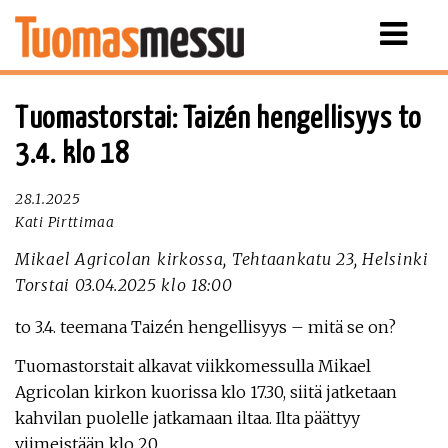
Näytä
valikko
Tuomastorstai: Taizén hengellisyys to
3.4. klo 18
28.1.2025
Kati Pirttimaa
Mikael Agricolan kirkossa, Tehtaankatu 23, Helsinki
Torstai 03.04.2025 klo 18:00
to 3.4. teemana Taizén hengellisyys – mitä se on?
Tuomastorstait alkavat viikkomessulla Mikael
Agricolan kirkon kuorissa klo 17.30, siitä jatketaan
kahvilan puolelle jatkamaan iltaa. Ilta päättyy
viimeistään klo 20.