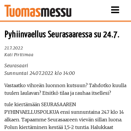
Näytä
valikko
Pyhiinvaellus Seurasaaressa su 24.7.
21.7.2022
Kati Pirttimaa
Seurasaari
Sunnuntai 24.07.2022 klo 14:00
Vastaatko vihreän luonnon kutsuun? Tahdotko kuulla
tuulen laulavan? Etsitkö tilaa ja rauhaa itsellesi?
tule kiertämään SEURASAAREN
PYHINVAELLUSPOLKUA ensi sunnuntaina 24.7 klo 14
alkaen. Tapaamme Seurasaareen vievän sillan luona.
Polun kiertäminen kestää 1,5-2 tuntia. Halukkaat