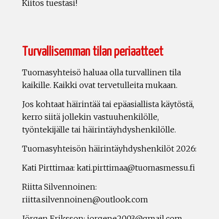
Kiitos tuestasi!
Turvallisemman tilan periaatteet
Tuomasyhteisö haluaa olla turvallinen tila
kaikille. Kaikki ovat tervetulleita mukaan.
Jos kohtaat häirintää tai epäasiallista käytöstä,
kerro siitä jollekin vastuuhenkilölle,
työntekijälle tai häirintäyhdyshenkilölle.
Tuomasyhteisön häirintäyhdyshenkilöt 2026:
Kati Pirttimaa: kati.pirttimaa@tuomasmessu.fi
Riitta Silvennoinen:
riitta.silvennoinen@outlook.com
Jörgen Eriksson: jorgene2003@gmail.com