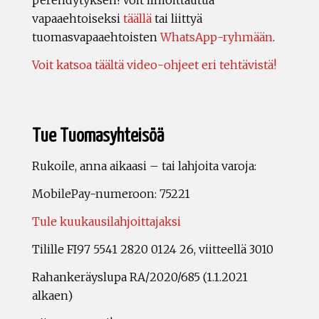
perehdytyksen! Voit ilmoittautua
vapaaehtoiseksi
täällä
tai liittyä
tuomasvapaaehtoisten
WhatsApp-ryhmään
.
Voit katsoa täältä video-ohjeet eri tehtävistä!
Tue Tuomasyhteisöä
Rukoile, anna aikaasi – tai lahjoita varoja:
MobilePay-numeroon: 75221
Tule kuukausilahjoittajaksi
Tilille FI97 5541 2820 0124 26, viitteellä 3010
Rahankeräyslupa RA/2020/685 (1.1.2021
alkaen)