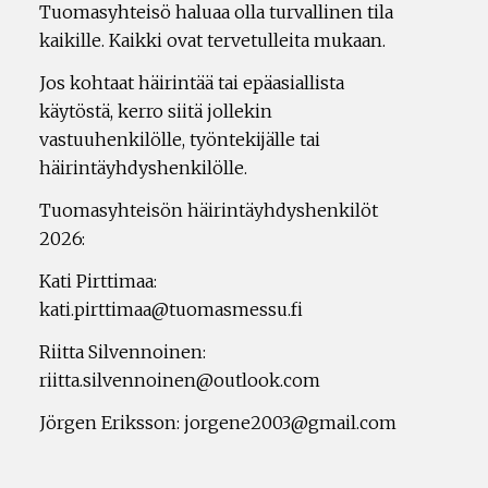
Tuomasyhteisö haluaa olla turvallinen tila
kaikille. Kaikki ovat tervetulleita mukaan.
Jos kohtaat häirintää tai epäasiallista
käytöstä, kerro siitä jollekin
vastuuhenkilölle, työntekijälle tai
häirintäyhdyshenkilölle.
Tuomasyhteisön häirintäyhdyshenkilöt
2026:
Kati Pirttimaa:
kati.pirttimaa@tuomasmessu.fi
Riitta Silvennoinen:
riitta.silvennoinen@outlook.com
Jörgen Eriksson: jorgene2003@gmail.com