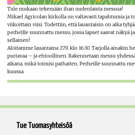
Tule mukaan tekemään ihan uudenlaista messua!
Mikael Agricolan kirkolla on valtavasti tapahtumia ja 
viikoittain viisi. Todettiin, että lauantaisin on aika tyh
perheille suunnattu messu, jossa lapset saavat näkyä ja
sellainen!
Aloitamme lauantaina 27.9. klo 16.30. Tarjolla ainakin h
purtavaa – ja ehtoollinen. Rakennetaan messu yhdessä
aikana, mikä toimisi parhaiten. Perheille suunnattu m
kuussa.
Tue Tuomasyhteisöä