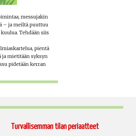
toimintaa, messujakin
jää – ja meiltä puuttuu
 kuulua. Tehdään siis
elmiaskartelua, pientä
 ja mietitään syksyn
essu pidetään kerran
Turvallisemman tilan periaatteet