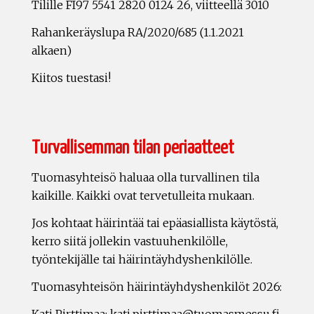
Tilille FI97 5541 2820 0124 26, viitteellä 3010
Rahankeräyslupa RA/2020/685 (1.1.2021
alkaen)
Kiitos tuestasi!
Turvallisemman tilan periaatteet
Tuomasyhteisö haluaa olla turvallinen tila
kaikille. Kaikki ovat tervetulleita mukaan.
Jos kohtaat häirintää tai epäasiallista käytöstä,
kerro siitä jollekin vastuuhenkilölle,
työntekijälle tai häirintäyhdyshenkilölle.
Tuomasyhteisön häirintäyhdyshenkilöt 2026:
Kati Pirttimaa: kati.pirttimaa@tuomasmessu.fi