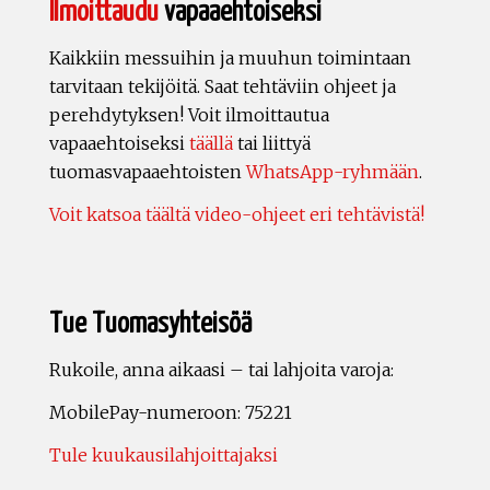
Ilmoittaudu
vapaaehtoiseksi
Kaikkiin messuihin ja muuhun toimintaan
tarvitaan tekijöitä. Saat tehtäviin ohjeet ja
perehdytyksen! Voit ilmoittautua
vapaaehtoiseksi
täällä
tai liittyä
tuomasvapaaehtoisten
WhatsApp-ryhmään
.
Voit katsoa täältä video-ohjeet eri tehtävistä!
Tue Tuomasyhteisöä
Rukoile, anna aikaasi – tai lahjoita varoja:
MobilePay-numeroon: 75221
Tule kuukausilahjoittajaksi