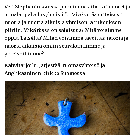
Veli Stephenin kanssa pohdimme aihetta ”nuoret ja
jumalanpalvelusyhteisöt”. Taizé vetää erityisesti
nuoria ja nuoria aikuisia yhteisön ja rukouksen
piiriin. Mikä tässä on salaisuus? Mitä voisimme
oppia Taizéltä? Miten voisimme tavoittaa nuoria ja
nuoria aikuisia omiin seurakuntiimme ja
yhteisöihimme?
Kahvitarjoilu. Järjestää Tuomasyhteisö ja
Anglikaaninen kirkko Suomessa