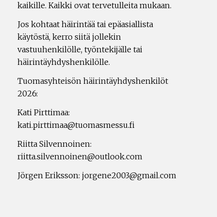
kaikille. Kaikki ovat tervetulleita mukaan.
Jos kohtaat häirintää tai epäasiallista
käytöstä, kerro siitä jollekin
vastuuhenkilölle, työntekijälle tai
häirintäyhdyshenkilölle.
Tuomasyhteisön häirintäyhdyshenkilöt
2026:
Kati Pirttimaa:
kati.pirttimaa@tuomasmessu.fi
Riitta Silvennoinen:
riitta.silvennoinen@outlook.com
Jörgen Eriksson: jorgene2003@gmail.com