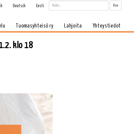
Haku:
Kun tul
sh
Deutsch
Eesti
elu
Tuomasyhteisö ry
Lahjoita
Yhteystiedot
.2. klo 18