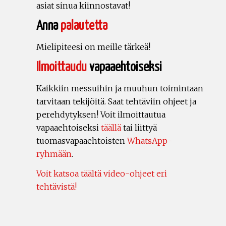
asiat sinua kiinnostavat!
Anna
palautetta
Mielipiteesi on meille tärkeä!
Ilmoittaudu
vapaaehtoiseksi
Kaikkiin messuihin ja muuhun toimintaan
tarvitaan tekijöitä. Saat tehtäviin ohjeet ja
perehdytyksen! Voit ilmoittautua
vapaaehtoiseksi
täällä
tai liittyä
tuomasvapaaehtoisten
WhatsApp-
ryhmään
.
Voit katsoa täältä video-ohjeet eri
tehtävistä!